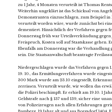
zu 1 Jahr, 4 Monaten verurteilt ist Thomas Ren
Weiterhin ungeklärt ist das Schicksal von Angehö
Demonstranten einzuschlagen, zum Beispiel in 
verurteilt worden wäre, wurde zunächst bei ei
dementiert. Hinsichtlich der Verfahren gegen fr
Donnerstag früh war Urteilsverkündung gegen J
Freispruch, Kosten soll auf Staatskasse gehen. Es
Ebenfalls am Donnerstag war die Verhandlung 
sein. Die Staatsanwaltschaft beantragte Freilas
Niedergeschlagen wurde das Verfahren gegen Lu
19. 10., das Ermittlungsverfahren wurde eingest
300 Mark wurde am 23.10 eingestellt, Erkennu
zerrissen. Verurteilt wurde, wir wollen das er
die Polizei beschimpft. Er erhielt am 19.10. 1
Geldstrafe nach § 137 und 139, sicher eine una
von Polizeizeugen nach allen Erfahrungen gering
Bamberg, 19 Jahre alt und aus Borgsdorf 1404. E