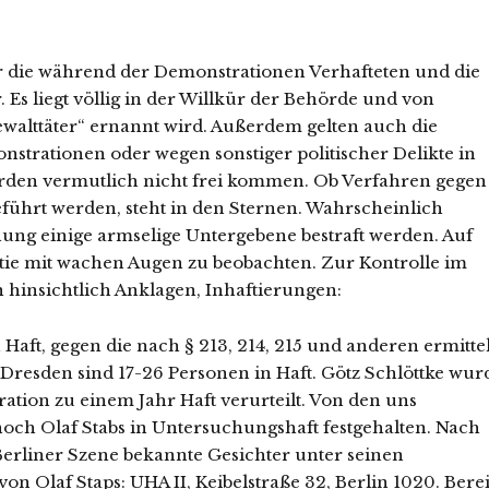
 die während der Demonstrationen Verhafteten und die
. Es liegt völlig in der Willkür der Behörde und von
ewalttäter“ ernannt wird. Außerdem gelten auch die
nstrationen oder wegen sonstiger politischer Delikte in
rden vermutlich nicht frei kommen. Ob Verfahren gegen
eführt werden, steht in den Sternen. Wahrscheinlich
ng einige armselige Untergebene bestraft werden. Auf
estie mit wachen Augen zu beobachten. Zur Kontrolle im
n hinsichtlich Anklagen, Inhaftierungen:
Haft, gegen die nach § 213, 214, 215 und anderen ermittel
Dresden sind 17-26 Personen in Haft. Götz Schlöttke wur
ion zu einem Jahr Haft verurteilt. Von den uns
noch Olaf Stabs in Untersuchungshaft festgehalten. Nach
 Berliner Szene bekannte Gesichter unter seinen
on Olaf Staps: UHA II, Keibelstraße 32, Berlin 1020. Berei