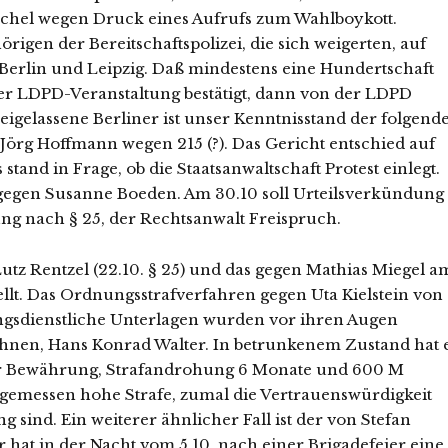
tschel wegen Druck eines Aufrufs zum Wahlboykott.
rigen der Bereitschaftspolizei, die sich weigerten, auf
Berlin und Leipzig. Daß mindestens eine Hundertschaft
ner LDPD-Veranstaltung bestätigt, dann von der LDPD
eigelassene Berliner ist unser Kenntnisstand der folgende
örg Hoffmann wegen 215 (?). Das Gericht entschied auf
 stand in Frage, ob die Staatsanwaltschaft Protest einlegt.
gegen Susanne Boeden. Am 30.10 soll Urteilsverkündung
sung nach § 25, der Rechtsanwalt Freispruch.
tz Rentzel (22.10. § 25) und das gegen Mathias Miegel a
ellt. Das Ordnungsstrafverfahren gegen Uta Kielstein von
ngsdienstliche Unterlagen wurden vor ihren Augen
wähnen, Hans Konrad Walter. In betrunkenem Zustand hat 
 Jahr Bewährung, Strafandrohung 6 Monate und 600 M
ngemessen hohe Strafe, zumal die Vertrauenswürdigkeit
 sind. Ein weiterer ähnlicher Fall ist der von Stefan
r hat in der Nacht vom 5.10. nach einer Brigadefeier eine