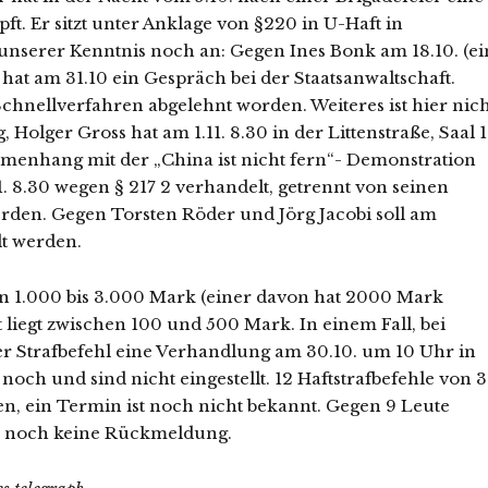
t. Er sitzt unter Anklage von §220 in U-Haft in
nserer Kenntnis noch an: Gegen Ines Bonk am 18.10. (ei
hat am 31.10 ein Gespräch bei der Staatsanwaltschaft.
n Schnellverfahren abgelehnt worden. Weiteres ist hier nic
Holger Gross hat am 1.11. 8.30 in der Littenstraße, Saal 1
enhang mit der „China ist nicht fern“- Demonstration
 8.30 wegen § 217 2 verhandelt, getrennt von seinen
werden. Gegen Torsten Röder und Jörg Jacobi soll am
t werden.
on 1.000 bis 3.000 Mark (einer davon hat 2000 Mark
 liegt zwischen 100 und 500 Mark. In einem Fall, bei
 per Strafbefehl eine Verhandlung am 30.10. um 10 Uhr in
noch und sind nicht eingestellt. 12 Haftstrafbefehle von 3
n, ein Termin ist noch nicht bekannt. Gegen 9 Leute
er noch keine Rückmeldung.