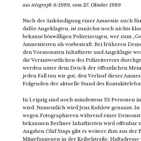
aus telegraph 6/1989, vom 27. Oktober 1989
Nach der Ankündigung einer Amnestie auch für
dafür Angeklagten, ist zunächst noch nichts klar
bekannt böswilligen Polizeizeugen, wer zum „G
Amnestierten als vorbestraft. Bei früheren Demo
den Vormonaten Inhaftierte und Angeklagte we
die Verantwortlichen des Polizeiterrors durchg
werden unter dem Druck der öffentlichen Meinu
jeden Fall tun wir gut, den Verlauf dieser Amn
Folgenden der aktuelle Stand des Kontakttelefo
In Leipzig sind noch mindestens 23 Personen in 
wird. Namentlich wird Jens Kuhlow genannt. In 
wegen Fotographieren während einer Demonstrat
bekannten Berliner Inhaftierten wird offenbar 
Angaben Olaf Staps gibt es weitere ihm aus der
Mitgefangenen in der Keibelstraße. Haftadresse v