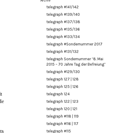
Archiv
telegraph #141/142
telegraph #139/140
telegraph #137/138
telegraph #135/136
telegraph #133/134
telegraph #Sondernummer 2017
telegraph #131/132
telegraph Sondernummer “8. Mai
2015 – 70 Jahre Tag der Befreiung”
telegraph #129/130
telegraph 127 | 128
telegraph 125 | 126
t
telegraph 124
de
telegraph 122 | 123
telegraph 120 | 121
telegraph #118 | 119
telegraph #116 | 117
ts
telegraph #115