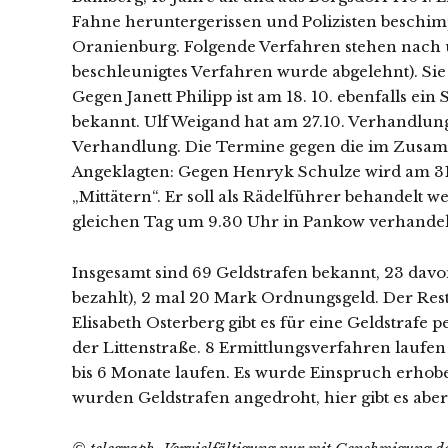
Fahne heruntergerissen und Polizisten beschimpf
Oranienburg. Folgende Verfahren stehen nach u
beschleunigtes Verfahren wurde abgelehnt). Sie 
Gegen Janett Philipp ist am 18. 10. ebenfalls ei
bekannt. Ulf Weigand hat am 27.10. Verhandlung, 
Verhandlung. Die Termine gegen die im Zusamm
Angeklagten: Gegen Henryk Schulze wird am 31.
„Mittätern“. Er soll als Rädelführer behandelt 
gleichen Tag um 9.30 Uhr in Pankow verhandel
Insgesamt sind 69 Geldstrafen bekannt, 23 dav
bezahlt), 2 mal 20 Mark Ordnungsgeld. Der Rest
Elisabeth Osterberg gibt es für eine Geldstrafe
der Littenstraße. 8 Ermittlungsverfahren laufen 
bis 6 Monate laufen. Es wurde Einspruch erhobe
wurden Geldstrafen angedroht, hier gibt es ab