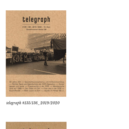
telegraph #135/136_2019/2020