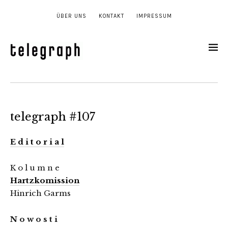
ÜBER UNS
KONTAKT
IMPRESSUM
telegraph #107
E d i t o r i a l
K o l u m n e
Hartzkomission
Hinrich Garms
N o w o s t i