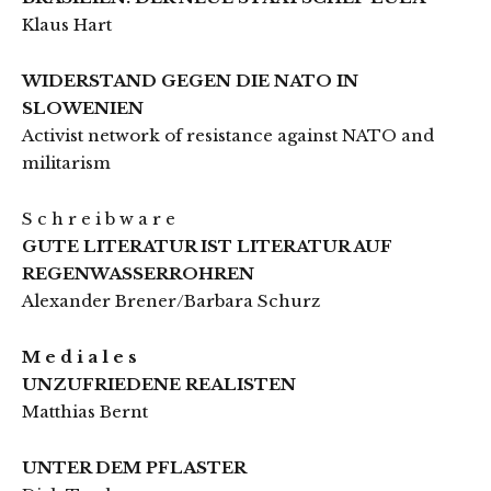
Klaus Hart
WIDERSTAND GEGEN DIE NATO IN
SLOWENIEN
Activist network of resistance against NATO and
militarism
S c h r e i b w a r e
GUTE LITERATUR IST LITERATUR AUF
REGENWASSERROHREN
Alexander Brener/Barbara Schurz
M e d i a l e s
UNZUFRIEDENE REALISTEN
Matthias Bernt
UNTER DEM PFLASTER