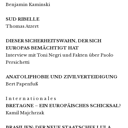
Benjamin Kaminski
SUD RIBELLE
Thomas Atzert
DIESER SICHERHEITSWAHN, DER SICH
EUROPAS BEMÄCHTIGT HAT
Interview mit Toni Negri und Fakten über Paolo
Persichetti
ANATOLIPHOBIE UND ZIVILVERTEIDIGUNG
Bert Papenfuß
I n t e r n a t i o n a l e s
BRETAGNE – EIN EUROPÄISCHES SCHICKSAL?
Kamil Majchrzak
BRASILIEN: DER NEUE STAATSCHEF LULA