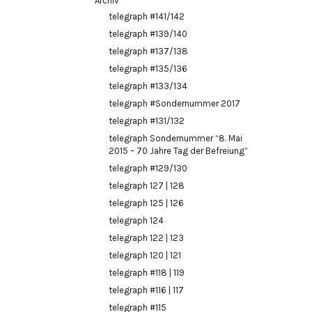
Archiv
telegraph #141/142
telegraph #139/140
telegraph #137/138
telegraph #135/136
telegraph #133/134
telegraph #Sondernummer 2017
telegraph #131/132
telegraph Sondernummer “8. Mai
2015 – 70 Jahre Tag der Befreiung”
telegraph #129/130
telegraph 127 | 128
telegraph 125 | 126
telegraph 124
telegraph 122 | 123
telegraph 120 | 121
telegraph #118 | 119
telegraph #116 | 117
telegraph #115