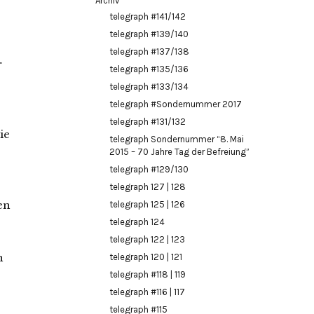
Archiv
telegraph #141/142
telegraph #139/140
telegraph #137/138
r
telegraph #135/136
telegraph #133/134
telegraph #Sondernummer 2017
telegraph #131/132
ie
telegraph Sondernummer “8. Mai
2015 – 70 Jahre Tag der Befreiung”
telegraph #129/130
telegraph 127 | 128
en
telegraph 125 | 126
telegraph 124
telegraph 122 | 123
n
telegraph 120 | 121
telegraph #118 | 119
telegraph #116 | 117
telegraph #115