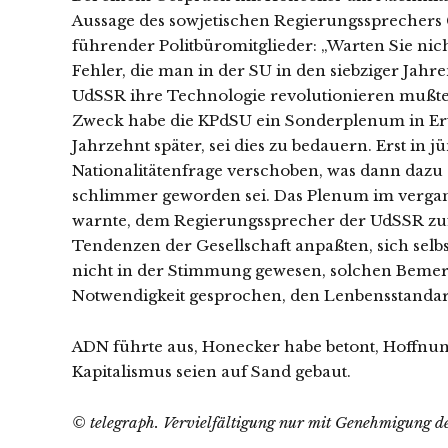
Aussage des sowjetischen Regierungssprecher
führender Politbüromitglieder: „Warten Sie nicht
Fehler, die man in der SU in den siebziger Jahr
UdSSR ihre Technologie revolutionieren mußte,
Zweck habe die KPdSU ein Sonderplenum in Erw
Jahrzehnt später, sei dies zu bedauern. Erst in
Nationalitätenfrage verschoben, was dann dazu 
schlimmer geworden sei. Das Plenum im verga
warnte, dem Regierungssprecher der UdSSR zufo
Tendenzen der Gesellschaft anpaßten, sich selbs
nicht in der Stimmung gewesen, solchen Beme
Notwendigkeit gesprochen, den Lenbensstandar
ADN führte aus, Honecker habe betont, Hoffnu
Kapitalismus seien auf Sand gebaut.
© telegraph. Vervielfältigung nur mit Genehmigung de