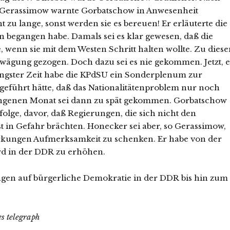
s Gerassimow warnte Gorbatschow in Anwesenheit
 zu lange, sonst werden sie es bereuen! Er erläuterte die
en begangen habe. Damals sei es klar gewesen, daß die
 wenn sie mit dem Westen Schritt halten wollte. Zu dies
ägung gezogen. Doch dazu sei es nie gekommen. Jetzt, e
 jüngster Zeit habe die KPdSU ein Sonderplenum zur
geführt hätte, daß das Nationalitätenproblem nur noch
ngenen Monat sei dann zu spät gekommen. Gorbatschow
lge, davor, daß Regierungen, die sich nicht den
t in Gefahr brächten. Honecker sei aber, so Gerassimow,
rkungen Aufmerksamkeit zu schenken. Er habe von der
d in der DDR zu erhöhen.
ngen auf bürgerliche Demokratie in der DDR bis hin zum
s telegraph