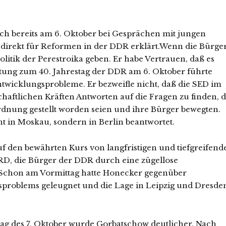
ich bereits am 6. Oktober bei Gesprächen mit jungen
ndirekt für Reformen in der DDR erklärt.Wenn die Bürge
olitik der Perestroika geben. Er habe Vertrauen, daß es
ltung zum 40. Jahrestag der DDR am 6. Oktober führte
twicklungsprobleme. Er bezweifle nicht, daß die SED im
chaftlichen Kräften Antworten auf die Fragen zu finden, d
dnung gestellt worden seien und ihre Bürger bewegten.
ht in Moskau, sondern in Berlin beantwortet.
 den bewährten Kurs von langfristigen und tiefgreifend
RD, die Bürger der DDR durch eine zügellose
Schon am Vormittag hatte Honecker gegenüber
nsproblems geleugnet und die Lage in Leipzig und Dresde
g des 7. Oktober wurde Gorbatschow deutlicher. Nach