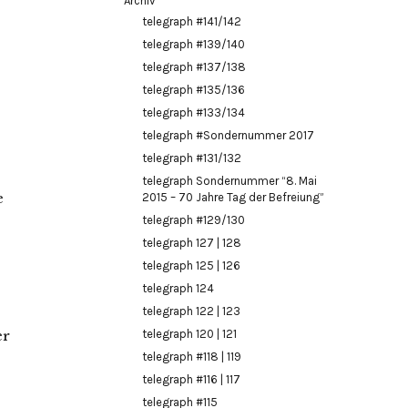
Archiv
telegraph #141/142
telegraph #139/140
telegraph #137/138
telegraph #135/136
telegraph #133/134
telegraph #Sondernummer 2017
telegraph #131/132
telegraph Sondernummer “8. Mai
e
2015 – 70 Jahre Tag der Befreiung”
telegraph #129/130
telegraph 127 | 128
telegraph 125 | 126
telegraph 124
telegraph 122 | 123
er
telegraph 120 | 121
telegraph #118 | 119
telegraph #116 | 117
telegraph #115