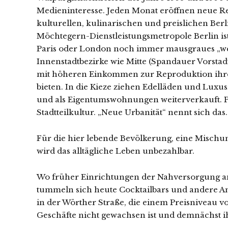
Medieninteresse. Jeden Monat eröffnen neue Re
kulturellen, kulinarischen und preislichen Ber
Möchtegern-Dienstleistungsmetropole Berlin ist 
Paris oder London noch immer mausgraues „welt
Innenstadtbezirke wie Mitte (Spandauer Vorsta
mit höheren Einkommen zur Reproduktion ihrer
bieten. In die Kieze ziehen Edelläden und Lux
und als Eigentumswohnungen weiterverkauft. Par
Stadtteilkultur. „Neue Urbanität“ nennt sich das.
Für die hier lebende Bevölkerung, eine Mischun
wird das alltägliche Leben unbezahlbar.
Wo früher Einrichtungen der Nahversorgung anz
tummeln sich heute Cocktailbars und andere Amü
in der Wörther Straße, die einem Preisniveau 
Geschäfte nicht gewachsen ist und demnächst 