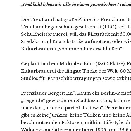
„Und bald leben wir alle in einem gigantischen Freize
Die Treuhand hat große Pläne für Prenzlauer 
Treuhandliegenschaftsgesellschaft (TLG), seit 
Schultheissbrauerei, will das Filetstück mit 5
Sredzki- und Knaackstraße aufmotzen, oder wie 
Kulturbrauerei „von innen her erschließen“.
Geplant sind ein Multiplex-Kino (1800 Plätze), 
Kulturbrauerei die längste Theke der Welt, 60 M
Studios für Fernsehübertragungen sowie exklusi
Prenzlauer Berg ist „in“: Kaum ein Berlin-Reis
„Legende“ gewordenen Stadtbezirk aus, kaum ei
über den „funkiest part of the town“. Prenzlaue
gibt es keine Junkies, keine Türken und keine A
beschmutzenden Faktoren, mithin „Lifestyle ohn
Walpurgisnachtfeiern der Jahre 1995 und 1996 a