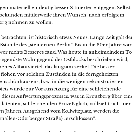
 materiell eindeutig besser Situierter entgegen. Selbst
 bekunden mittlerweile ihren Wunsch, nach erfolgtem
erg nehmen zu wollen.
etrachten, ist historisch etwas Neues. Lange Zeit galt de
ßstände des „steinernen Berlin“. Bis in die 80er Jahre war
, wer nichts Besseres fand. Was heute in anheimelndem T
ufregendste Wohngegend des Ostblocks beschrieben wird,
s Altbauviertel, das langsam zerfiel. Die besser
 flohen vor solchen Zuständen in die ferngeheizten
enschönhausens, bzw. in die wenigen rekonstruierten
biets wurde zur Voraussetzung für eine schleichende
 dieses Aufwertungsprozesses: was in Kreuzberg über ein
tenten, schleichenden Prozeß glich, vollzieht sich hier 
 Jahren. Ausgehend vom Kollwitzplatz, werden die
nallee-Oderberger Straße) „erschlossen“.