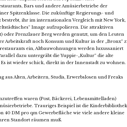
staurants, Bars und andere Amüsierbetriebe der
liner Spitzenklasse. Die zukünftige Regierungs- und
bestrebt, ihr im internationalen Vergleich mit New York,
städtisches“ Image aufzupolieren. Die attraktiven
dt) oder Prenzlauer Berg werden genutzt, um den Leuten
 Arbeitskraft noch Konsum und Kultur in der „Bronx“ 
usrestaurants ein, Altbauwohnungen werden luxussaniert
allel dazu untergräbt die Yuppie-„Kultur“ die alte
 Es ist wieder schick, direkt in der Innenstadt zu wohnen.
g aus Alten, Arbeitern, Studis, Erwerbslosen und Freaks
utreffen waren (Post, Bäckerei, Lebensmittelladen)
sierbetriebe. Trauriges Beispiel ist die Kinderbibliothe
von 40 DM pro qm Gewerbefläche wie viele andere kleine
ihren Standort räumen muß.