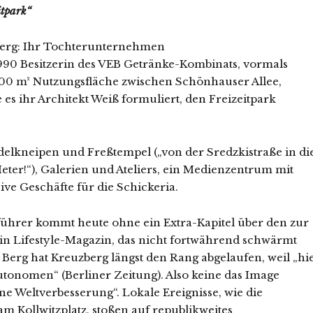
itpark“
Berg: Ihr Tochterunternehmen
1990 Besitzerin des VEB Getränke-Kombinats, vormals
0.000 m² Nutzungsfläche zwischen Schönhauser Allee,
es ihr Architekt Weiß formuliert, den Freizeitpark
Edelkneipen und Freßtempel („von der Sredzkistraße in di
eter!“), Galerien und Ateliers, ein Medienzentrum mit
ve Geschäfte für die Schickeria.
eführer kommt heute ohne ein Extra-Kapitel über den zur
n Lifestyle-Magazin, das nicht fortwährend schwärmt
r Berg hat Kreuzberg längst den Rang abgelaufen, weil „hi
utonomen“ (Berliner Zeitung). Also keine das Image
e Weltverbesserung“. Lokale Ereignisse, wie die
m Kollwitzplatz, stoßen auf republikweites