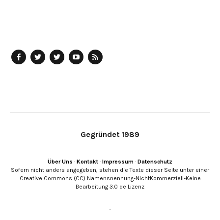
telegraph
Ostblog
telegraph
telegraph
telegraph
auf
auf
auf
YouTube
RSS-
Facebook
Twitter
Twitter
Kanal
Feed
Gegründet 1989
Über Uns
·
Kontakt
·
Impressum
·
Datenschutz
Sofern nicht anders angegeben, stehen die Texte dieser Seite unter einer
Creative Commons (CC) Namensnennung-NichtKommerziell-Keine
Bearbeitung 3.0 de Lizenz