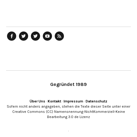
telegraph
Ostblog
telegraph
telegraph
telegraph
auf
auf
auf
YouTube
RSS-
Facebook
Twitter
Twitter
Kanal
Feed
Gegründet 1989
Über Uns
·
Kontakt
·
Impressum
·
Datenschutz
Sofern nicht anders angegeben, stehen die Texte dieser Seite unter einer
Creative Commons (CC) Namensnennung-NichtKommerziell-Keine
Bearbeitung 3.0 de Lizenz