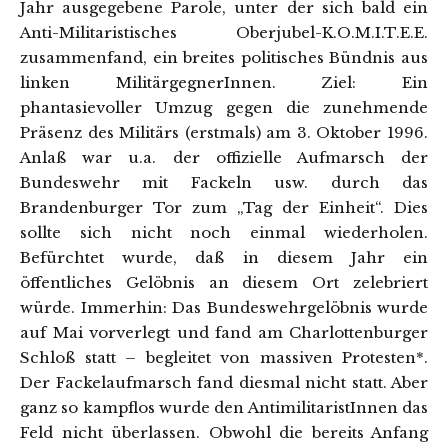
Jahr ausgegebene Parole, unter der sich bald ein
Anti-Militaristisches Oberjubel-K.O.M.I.T.E.E.
zusammenfand, ein breites politisches Bündnis aus
linken MilitärgegnerInnen. Ziel: Ein
phantasievoller Umzug gegen die zunehmende
Präsenz des Militärs (erstmals) am 3. Oktober 1996.
Anlaß war u.a. der offizielle Aufmarsch der
Bundeswehr mit Fackeln usw. durch das
Brandenburger Tor zum „Tag der Einheit“. Dies
sollte sich nicht noch einmal wiederholen.
Befürchtet wurde, daß in diesem Jahr ein
öffentliches Gelöbnis an diesem Ort zelebriert
würde. Immerhin: Das Bundeswehrgelöbnis wurde
auf Mai vorverlegt und fand am Charlottenburger
Schloß statt – begleitet von massiven Protesten*.
Der Fackelaufmarsch fand diesmal nicht statt. Aber
ganz so kampflos wurde den AntimilitaristInnen das
Feld nicht überlassen. Obwohl die bereits Anfang