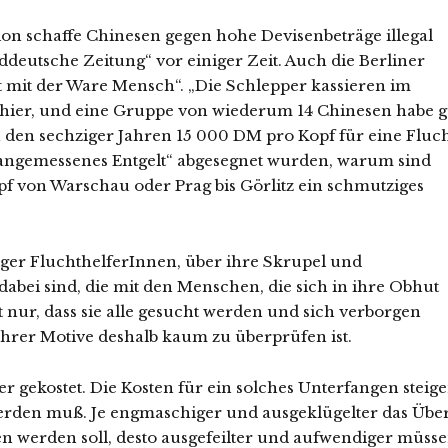
on schaffe Chinesen gegen hohe Devisenbeträge illegal
ddeutsche Zeitung“ vor einiger Zeit. Auch die Berliner
t mit der Ware Mensch“. „Die Schlepper kassieren im
s hier, und eine Gruppe von wiederum 14 Chinesen habe g
den sechziger Jahren 15 000 DM pro Kopf für eine Fluc
 „angemessenes Entgelt“ abgesegnet wurden, warum sind
f von Warschau oder Prag bis Görlitz ein schmutziges
ger FluchthelferInnen, über ihre Skrupel und
dabei sind, die mit den Menschen, die sich in ihre Obhut
 nur, dass sie alle gesucht werden und sich verborgen
ihrer Motive deshalb kaum zu überprüfen ist.
r gekostet. Die Kosten für ein solches Unterfangen steig
erden muß. Je engmaschiger und ausgeklügelter das Übe
n werden soll, desto ausgefeilter und aufwendiger müss