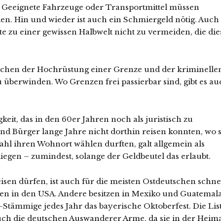
. Geeignete Fahrzeuge oder Transportmittel müssen
den. Hin und wieder ist auch ein Schmiergeld nötig. Auch
e zu einer gewissen Halbwelt nicht zu vermeiden, die die
schen der Hochrüstung einer Grenze und der kriminelle
 überwinden. Wo Grenzen frei passierbar sind, gibt es au
keit, das in den 60er Jahren noch als juristisch zu
d Bürger lange Jahre nicht dorthin reisen konnten, wo s
ahl ihren Wohnort wählen durften, galt allgemein als
iegen – zumindest, solange der Geldbeutel das erlaubt.
isen dürfen, ist auch für die meisten Ostdeutschen schne
eben in den USA. Andere besitzen in Mexiko und Guatemal
ämmige jedes Jahr das bayerische Ok­­­to­­ber­­­fest. Die Lis
auch die deutschen Auswanderer Arme, da sie in der Heim