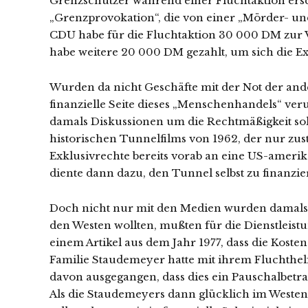
Grenzschützer während einer Fluchtaktion ersc
„Grenzprovokation“, die von einer „Mörder- un
CDU habe für die Fluchtaktion 30 000 DM zur Ve
habe weitere 20 000 DM gezahlt, um sich die Ex
Wurden da nicht Geschäfte mit der Not der and
finanzielle Seite dieses „Menschenhandels“ ver
damals Diskussionen um die Rechtmäßigkeit sol
historischen Tunnelfilms von 1962, der nur zust
Exklusivrechte bereits vorab an eine US-amerik
diente dann dazu, den Tunnel selbst zu finanzie
Doch nicht nur mit den Medien wurden damals G
den Westen wollten, mußten für die Dienstleistun
einem Artikel aus dem Jahr 1977, dass die Kost
Familie Staudemeyer hatte mit ihrem Fluchthel
davon ausgegangen, dass dies ein Pauschalbetrag
Als die Staudemeyers dann glücklich im West