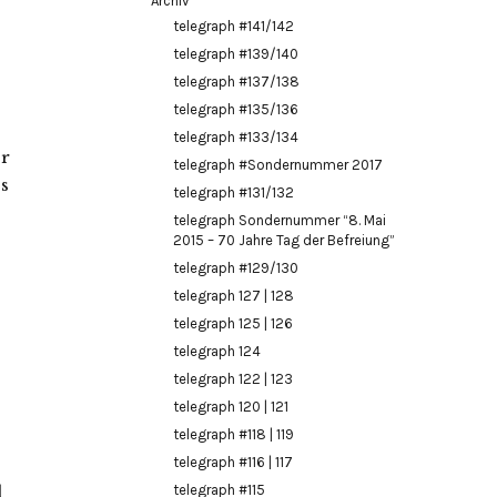
Archiv
telegraph #141/142
telegraph #139/140
telegraph #137/138
telegraph #135/136
telegraph #133/134
er
telegraph #Sondernummer 2017
ss
telegraph #131/132
telegraph Sondernummer “8. Mai
2015 – 70 Jahre Tag der Befreiung”
telegraph #129/130
telegraph 127 | 128
telegraph 125 | 126
telegraph 124
telegraph 122 | 123
telegraph 120 | 121
telegraph #118 | 119
telegraph #116 | 117
d
telegraph #115