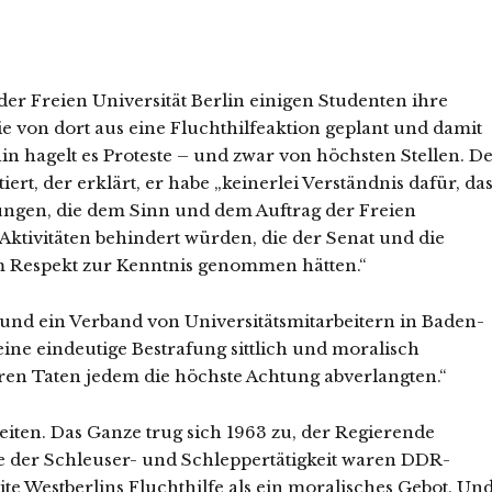
 der Freien Universität Berlin einigen Studenten ihre
e von dort aus eine Fluchthilfeaktion geplant und damit
n hagelt es Proteste – und zwar von höchsten Stellen. D
rt, der erklärt, er habe „keinerlei Verständnis dafür, da
dungen, die dem Sinn und dem Auftrag der Freien
Aktivitäten behindert würden, die der Senat und die
m Respekt zur Kenntnis genommen hätten.“
und ein Verband von Universitätsmitarbeitern in Baden-
ine eindeutige Bestrafung sittlich und moralisch
n Taten jedem die höchste Achtung abverlangten.“
eiten. Das Ganze trug sich 1963 zu, der Regierende
e der Schleuser- und Schlep­per­tätigkeit waren DDR-
lite Westberlins Fluchthilfe als ein moralisches Gebot. Un