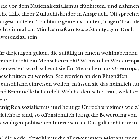
l sie vor dem Nationalsozialismus flüchteten, und nahme
liche Hilfe ihrer Zufluchtsländer in Anspruch. Oft sprech
 abgeschotteten Traditionsgemeinschaften, tragen Tracht
cht einmal ein Mindestmaß an Respekt entgegen. Doch
nwesend zu sein.
ür diejenigen gelten, die zufällig in einem wohlhabenden
reiheit nicht ein Menschenrecht? Während in Westeurop
so erweitert wird, scheint sie für Menschen aus Osteuropa,
beschnitten zu werden. Sie werden an den Flughäfen
utschland einreisen wollen, müssen sie das heimlich tu
nd Kriminelle behandelt. Welche deutsche Frau, welcher
en?
wenig Realsozialismus und heutige Unrechtsregimes wie z.
leichbar sind, so offensichtlich hängt die Bewertung von
weiligen politischen Interessen ab. Das galt nicht nur in
“ die Rede, obwohl nur die allerwenigsten MigrantInnen