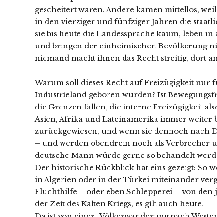
gescheitert waren. Andere kamen mittellos, wei
in den vierziger und fünfziger Jahren die staat
sie bis heute die Landessprache kaum, leben in
und bringen der einheimischen Bevölkerung ni
niemand macht ihnen das Recht streitig, dort a
Warum soll dieses Recht auf Freizügigkeit nur f
Industrieland geboren wurden? Ist Bewegungsf
die Grenzen fallen, die interne Freizügigkeit al
Asien, Afrika und Lateinamerika immer weiter 
zurückgewiesen, und wenn sie dennoch nach De
– und werden obendrein noch als Verbrecher u
deutsche Mann würde gerne so behandelt werd
Der historische Rückblick hat eins gezeigt: So 
in Algerien oder in der Türkei miteinander verg
Fluchthilfe – oder eben Schlepperei – von den je
der Zeit des Kalten Kriegs, es gilt auch heute.
Da ist von einer „Völkerwanderung nach Westen