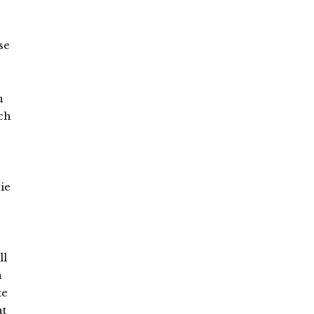
se
n
ch
ie
ll
a
te
at