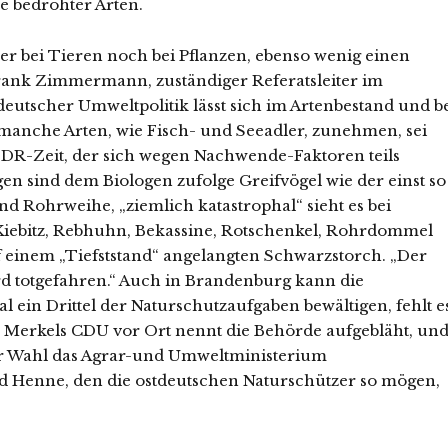
e bedrohter Arten.
er bei Tieren noch bei Pflanzen, ebenso wenig einen
 Frank Zimmermann, zuständiger Referatsleiter im
utscher Umweltpolitik lässt sich im Artenbestand und b
s manche Arten, wie Fisch- und Seeadler, zunehmen, sei
 DDR-Zeit, der sich wegen Nachwende-Faktoren teils
n sind dem Biologen zufolge Greifvögel wie der einst so
d Rohrweihe, „ziemlich katastrophal“ sieht es bei
Kiebitz, Rebhuhn, Bekassine, Rotschenkel, Rohrdommel
uf einem „Tiefststand“ angelangten Schwarzstorch. „Der
d totgefahren.“ Auch in Brandenburg kann die
ein Drittel der Naturschutzaufgaben bewältigen, fehlt e
 Merkels CDU vor Ort nennt die Behörde aufgebläht, un
er Wahl das Agrar-und Umweltministerium
 Henne, den die ostdeutschen Naturschützer so mögen,