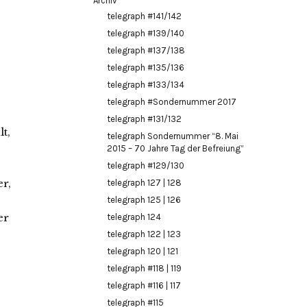
Archiv
telegraph #141/142
telegraph #139/140
telegraph #137/138
telegraph #135/136
telegraph #133/134
telegraph #Sondernummer 2017
telegraph #131/132
t,
telegraph Sondernummer “8. Mai
2015 – 70 Jahre Tag der Befreiung”
telegraph #129/130
er,
telegraph 127 | 128
telegraph 125 | 126
er
telegraph 124
telegraph 122 | 123
telegraph 120 | 121
telegraph #118 | 119
telegraph #116 | 117
telegraph #115