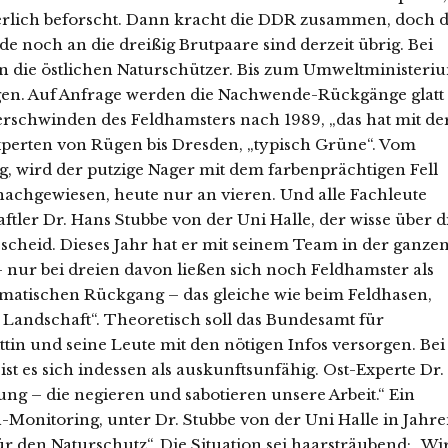
ierlich beforscht. Dann kracht die DDR zusammen, doch d
e noch an die dreißig Brutpaare sind derzeit übrig. Bei
en die östlichen Naturschützer. Bis zum Umweltministeri
ngen. Auf Anfrage werden die Nachwende-Rückgänge glatt
 Verschwinden des Feldhamsters nach 1989, „das hat mit de
xperten von Rügen bis Dresden, „typisch Grüne“. Vom
, wird der putzige Nager mit dem farbenprächtigen Fell
achgewiesen, heute nur an vieren. Und alle Fachleute
tler Dr. Hans Stubbe von der Uni Halle, der wisse über d
cheid. Dieses Jahr hat er mit seinem Team in der ganze
 nur bei dreien davon ließen sich noch Feldhamster als
matischen Rückgang – das gleiche wie beim Feldhasen,
andschaft“. Theoretisch soll das Bundesamt für
tin und seine Leute mit den nötigen Infos versorgen. Bei
es sich indessen als auskunftsunfähig. Ost-Experte Dr.
ng – die negieren und sabotieren unsere Arbeit.“ Ein
-Monitoring, unter Dr. Stubbe von der Uni Halle in Jahr
r den Naturschutz“. Die Situation sei haarsträubend: „Wi