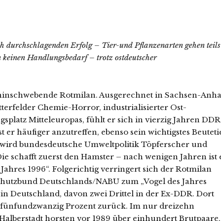
h durchschlagenden Erfolg – Tier-und Pflanzenarten gehen teils
 keinen Handlungsbedarf – trotz ostdeutscher
dahinschwebende Rotmilan. Ausgerechnet in Sachsen-Anhal
tterfelder Chemie-Horror, industrialisierter Ost-
latz Mitteleuropas, fühlt er sich in vierzig Jahren DDR
 er häufiger anzutreffen, ebenso sein wichtigstes Beuteti
 wird bundesdeutsche Umweltpolitik Töpferscher und
ie schafft zuerst den Hamster – nach wenigen Jahren ist 
Jahres 1996“. Folgerichtig verringert sich der Rotmilan
rschutzbund Deutschlands/NABU zum „Vogel des Jahres
 in Deutschland, davon zwei Drittel in der Ex-DDR. Dort
fünfundzwanzig Prozent zurück. Im nur dreizehn
Halberstadt horsten vor 1989 über einhundert Brutpaare,