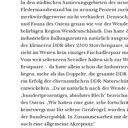
In den städtischen Sanierungsgebieten der neu
Fledermausbestand bis zu neunzig Prozent zurüc
merkwürdigerweise nicht verhindert. Dennoch,
und Fauna des Ostens genau wie vor der Wende w
beliebigen Region Westdeutschlands. Das hatte 
industriellen Ballungszentren natürlich ausgeno
der kleineren DDR über 2500 Storchenpaare, i
zieht im Westen kein einziges Fischadlerpaar 
Vom weit selteneren Seeadler halten sich zur 
Brutpaare – da hatte allein schon die Industr
liegen, mehr als das Doppelte, die gesamte DD
ein Erfolg der ehrenamtlichen DDR-Naturschütz
entwickelten. „Da ist natürlich nach der Wende
„hundertprozentiges, absolutes Blech“ bezeichn
des Ostens: „Wir hatten eine gute, sehr fortsch
keineswegs nur für seltene Greifvögel, wurden 
der Bundesrepublik. In Zusammenarbeit mit de
auch eine allgemeine Akzeptanz.“