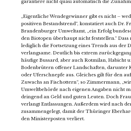
garantiere nicht quasi automatisch die Zunahm
„Eigentliche Wendegewinner gibt es nicht – wed
positiven Bestandstrend“, konstatiert auch Dr.
Brandenburger Umweltamt, „ein Erfolg bundesde
den Biotopen überhaupt nicht feststellen.“ Das
lediglich die Fortsetzung eines Trends aus der
verlangsame. Deutlich bis extrem zurückgegange
häufige Bussard, aber auch Rotmilan, Habicht un
Bodenbrütern offener Landschaften, darunter 
oder Uferschnepfe aus. Gleiches gilt für den a
Zuwachs an Fischottern“, so Zimmermann, „wir
Umweltbehörde nach eigenen Angaben nicht mal 
dringend an Geld und guten Leuten. Doch Frau
verlangt Entlassungen. Außerdem wird nach d
zusammengelegt, damit der Thüringer Eberhard
den Ministerposten verliert.