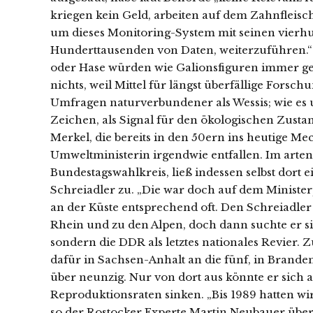
kriegen kein Geld, arbeiten auf dem Zahnfleis
um dieses Monitoring-System mit seinen vierhu
Hunderttausenden von Daten, weiterzuführen.“
oder Hase würden wie Galionsfiguren immer gen
nichts, weil Mittel für längst überfällige Forsc
Umfragen naturverbundener als Wessis; wie es um
Zeichen, als Signal für den ökologischen Zust
Merkel, die bereits in den 50ern ins heutige 
Umweltministerin irgendwie entfallen. Im arten
Bundestagswahlkreis, ließ indessen selbst dort
Schreiadler zu. „Die war doch auf dem Ministerp
an der Küste entsprechend oft. Den Schreiadler
Rhein und zu den Alpen, doch dann suchte er 
sondern die DDR als letztes nationales Revier. 
dafür in Sachsen-Anhalt an die fünf, in Bran
über neunzig. Nur von dort aus könnte er sich 
Reproduktionsraten sinken. „Bis 1989 hatten wir
so der Rostocker Experte Martin Neubauer übe