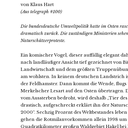
von Klaus Hart
(Aus telegraph #100)
Die bundesdeutsche Umweltpolitik hatte im Osten rasc
dramatisch zurück. Die zuständigen Ministerien sehen
Naturschützerproteste.
Ein komischer Vogel, dieser auffällig elegant 
nach landläufiger Ansicht tief gezeichnet von Bi
Landwirtschaft und dem größten Truppenübungsp
am wohlsten. In keinem deutschen Landstrich ist
der Feldhamster. Dann kommt die Wende, flugs
Merkelscher Lesart auf den Osten übertragen. D
vom Aussterben bedroht, wird deshalb „Tier des 
drastisch, aufgeschreckt erklärt ihn der Natu
2000“. Sechzig Prozent des Weltbestandes leben
gehen die Rotmilanvorkommen allein 1998 um 
Quadratkilometer großen Waldgebiet Hakel bei 