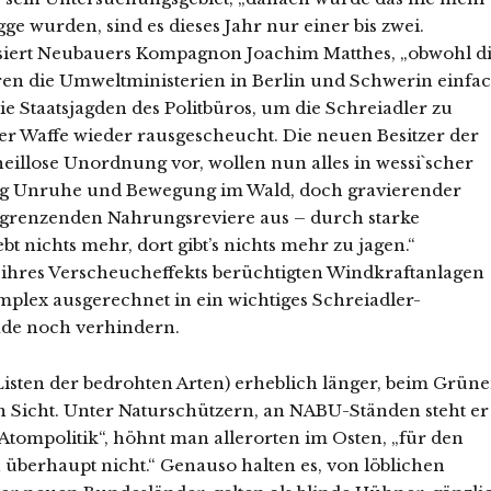
gge wurden, sind es dieses Jahr nur einer bis zwei.
itisiert Neubauers Kompagnon Joachim Matthes, „obwohl d
eren die Umweltministerien in Berlin und Schwerin einfa
ie Staatsjagden des Politbüros, um die Schreiadler zu
er Waffe wieder rausgescheucht. Die neuen Besitzer der
heillose Unordnung vor, wollen nun alles in wessi`scher
ändig Unruhe und Bewegung im Wald, doch gravierender
angrenzenden Nahrungsreviere aus – durch starke
 nichts mehr, dort gibt’s nichts mehr zu jagen.“
hres Verscheucheffekts berüchtigten Windkraftanlagen
ex ausgerechnet in ein wichtiges Schreiadler-
ade noch verhindern.
Listen der bedrohten Arten) erheblich länger, beim Grün
in Sicht. Unter Naturschützern, an NABU-Ständen steht er
Atompolitik“, höhnt man allerorten im Osten, „für den
 überhaupt nicht.“ Genauso halten es, von löblichen