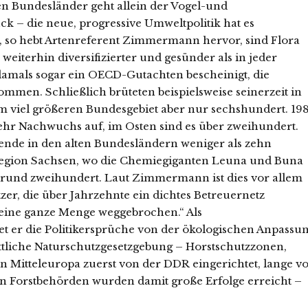
en Bundesländer geht allein der Vogel-und
k – die neue, progressive Umweltpolitik hat es
 so hebt Artenreferent Zimmermann hervor, sind Flora
eiterhin diversifizierter und gesünder als in jeder
damals sogar ein OECD-Gutachten bescheinigt, die
mmen. Schließlich brüteten beispielsweise seinerzeit in
m viel größeren Bundesgebiet aber nur sechshundert. 19
mehr Nachwuchs auf, im Osten sind es über zweihundert.
Wende in den alten Bundesländern weniger als zehn
ieregion Sachsen, wo die Chemiegiganten Leuna und Buna
R rund zweihundert. Laut Zimmermann ist dies vor allem
er, die über Jahrzehnte ein dichtes Betreuernetz
 eine ganze Menge weggebrochen.“ Als
et er die Politikersprüche von der ökologischen Anpassu
rittliche Naturschutzgesetzgebung – Horstschutzzonen,
in Mitteleuropa zuerst von der DDR eingerichtet, lange v
n Forstbehörden wurden damit große Erfolge erreicht –