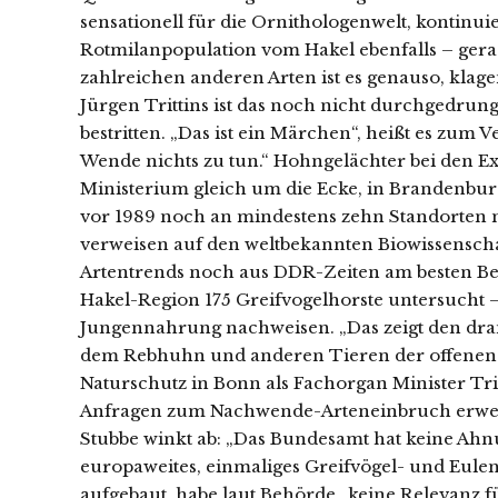
sensationell für die Ornithologenwelt, kontinu
Rotmilanpopulation vom Hakel ebenfalls – gerad
zahlreichen anderen Arten ist es genauso, klag
Jürgen Trittins ist das noch nicht durchgedru
bestritten. „Das ist ein Märchen“, heißt es zum
Wende nichts zu tun.“ Hohngelächter bei den E
Ministerium gleich um die Ecke, in Brandenburg
vor 1989 noch an mindestens zehn Standorten n
verweisen auf den weltbekannten Biowissenschaf
Artentrends noch aus DDR-Zeiten am besten Bes
Hakel-Region 175 Greifvogelhorste untersucht –
Jungennahrung nachweisen. „Das zeigt den dra
dem Rebhuhn und anderen Tieren der offenen L
Naturschutz in Bonn als Fachorgan Minister Trit
Anfragen zum Nachwende-Arteneinbruch erweist 
Stubbe winkt ab: „Das Bundesamt hat keine Ahnu
europaweites, einmaliges Greifvögel- und Eulen
aufgebaut, habe laut Behörde „keine Relevanz fü