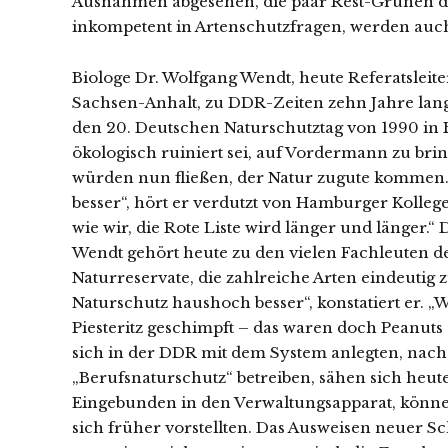
Ausnahmen abgesehen, die paar Rest-Grünen de
inkompetent in Artenschutzfragen, werden auch
Biologe Dr. Wolfgang Wendt, heute Referatslei
Sachsen-Anhalt, zu DDR-Zeiten zehn Jahre lang 
den 20. Deutschen Naturschutztag von 1990 in B
ökologisch ruiniert sei, auf Vordermann zu brin
würden nun fließen, der Natur zugute kommen. „
besser“, hört er verdutzt von Hamburger Kolleg
wie wir, die Rote Liste wird länger und länger.“
Wendt gehört heute zu den vielen Fachleuten 
Naturreservate, die zahlreiche Arten eindeutig 
Naturschutz haushoch besser“, konstatiert er. „
Piesteritz geschimpft – das waren doch Peanuts 
sich in der DDR mit dem System anlegten, nach
„Berufsnaturschutz“ betreiben, sähen sich heute 
Eingebunden in den Verwaltungsapparat, können 
sich früher vorstellten. Das Ausweisen neuer Sch