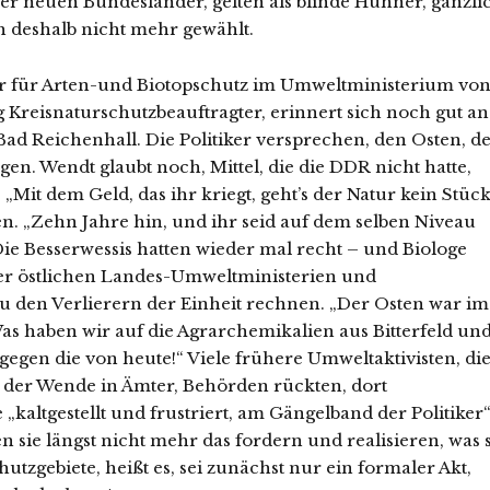
r neuen Bundesländer, gelten als blinde Hühner, gänzli
 deshalb nicht mehr gewählt.
ter für Arten-und Biotopschutz im Umweltministerium vo
Kreisnaturschutzbeauftragter, erinnert sich noch gut an
ad Reichenhall. Die Politiker versprechen, den Osten, d
gen. Wendt glaubt noch, Mittel, die die DDR nicht hatte,
Mit dem Geld, das ihr kriegt, geht’s der Natur kein Stüc
en. „Zehn Jahre hin, und ihr seid auf dem selben Niveau
 Die Besserwessis hatten wieder mal recht – und Biologe
der östlichen Landes-Umweltministerien und
zu den Verlierern der Einheit rechnen. „Der Osten war im
Was haben wir auf die Agrarchemikalien aus Bitterfeld un
gegen die von heute!“ Viele frühere Umweltaktivisten, di
 der Wende in Ämter, Behörden rückten, dort
„kaltgestellt und frustriert, am Gängelband der Politiker“
sie längst nicht mehr das fordern und realisieren, was s
utzgebiete, heißt es, sei zunächst nur ein formaler Akt,