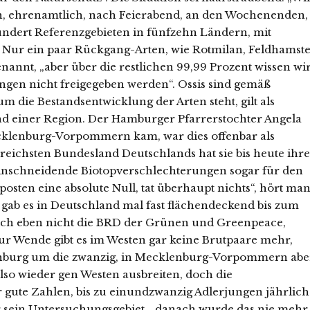
ch, ehrenamtlich, nach Feierabend, an den Wochenenden,
ndert Referenzgebieten in fünfzehn Ländern, mit
 Nur ein paar Rückgang-Arten, wie Rotmilan, Feldhamst
annt, „aber über die restlichen 99,99 Prozent wissen wi
hungen nicht freigegeben werden“. Ossis sind gemäß
 die Bestandsentwicklung der Arten steht, gilt als
and einer Region. Der Hamburger Pfarrerstochter Angela
Mecklenburg-Vorpommern kam, war dies offenbar als
reichsten Bundesland Deutschlands hat sie bis heute ihr
 einschneidende Biotopverschlechterungen sogar für den
osten eine absolute Null, tat überhaupt nichts“, hört ma
 gab es in Deutschland mal fast flächendeckend bis zum
sich eben nicht die BRD der Grünen und Greenpeace,
Zur Wende gibt es im Westen gar keine Brutpaare mehr,
denburg um die zwanzig, in Mecklenburg-Vorpommern abe
also wieder gen Westen ausbreiten, doch die
 gute Zahlen, bis zu einundzwanzig Adlerjungen jährlich 
r sein Untersuchungsgebiet, „danach wurde das nie mehr