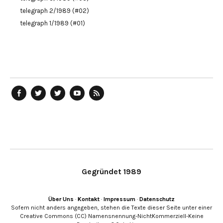
telegraph 2/1989 (#02)
telegraph 1/1989 (#01)
telegraph
Ostblog
telegraph
telegraph
telegraph
auf
auf
auf
YouTube
RSS-
Facebook
Twitter
Twitter
Kanal
Feed
Gegründet 1989
Über Uns
·
Kontakt
·
Impressum
·
Datenschutz
Sofern nicht anders angegeben, stehen die Texte dieser Seite unter einer
Creative Commons (CC) Namensnennung-NichtKommerziell-Keine