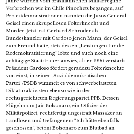
Jahre wurden vom brasilianischen Militärregime
Verbrechen wie im Chile Pinochets begangen, auf
Protestdemonstrationen nannten die Jusos General
Geisel einen skrupellosen Folterknecht und
Mörder. Jetzt traf Gerhard Schröder als
Bundeskanzler mit Cardoso jenen Mann, der Geisel
zum Freund hatte, stets dessen „Leistungen für die
Redemokratisierung“ lobte und auch noch eine
achttägige Staatstrauer anwies, als er 1996 verstarb.
Präsident Cardoso fördert geradezu Folterknechte
von einst, in seiner „Sozialdemokratischen
Partei“/PSDB wimmelt es von schwerbelasteten
Diktaturaktivisten ebenso wie in der
rechtsgerichteten Regierungspartei PPB. Dessen
Flügelmann Jair Bolsonaro, ein Offizier der
Militärpolizei, rechtfertigt ungestraft Massaker an
Landlosen und Gefangenen: “Ich hätte ebenfalls
geschossen“, betont Bolsonaro zum Blutbad an