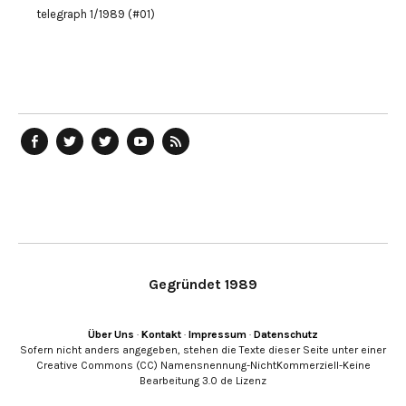
telegraph 1/1989 (#01)
telegraph
Ostblog
telegraph
telegraph
telegraph
auf
auf
auf
YouTube
RSS-
Facebook
Twitter
Twitter
Kanal
Feed
Gegründet 1989
Über Uns
·
Kontakt
·
Impressum
·
Datenschutz
Sofern nicht anders angegeben, stehen die Texte dieser Seite unter einer
Creative Commons (CC) Namensnennung-NichtKommerziell-Keine
Bearbeitung 3.0 de Lizenz