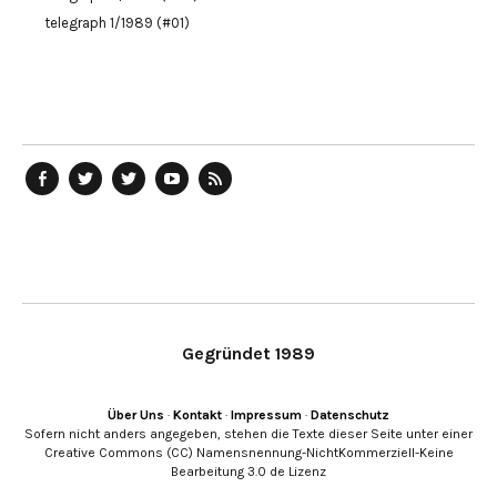
telegraph 1/1989 (#01)
telegraph
Ostblog
telegraph
telegraph
telegraph
auf
auf
auf
YouTube
RSS-
Facebook
Twitter
Twitter
Kanal
Feed
Gegründet 1989
Über Uns
·
Kontakt
·
Impressum
·
Datenschutz
Sofern nicht anders angegeben, stehen die Texte dieser Seite unter einer
Creative Commons (CC) Namensnennung-NichtKommerziell-Keine
Bearbeitung 3.0 de Lizenz