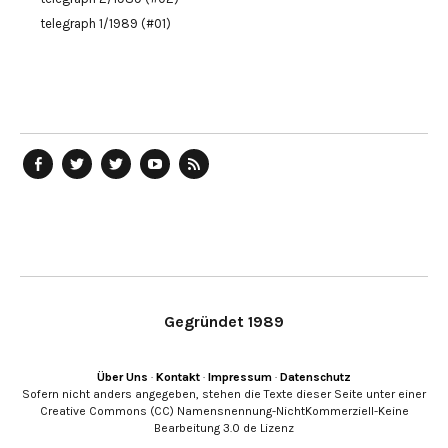
telegraph 1/1989 (#01)
telegraph
Ostblog
telegraph
telegraph
telegraph
auf
auf
auf
YouTube
RSS-
Facebook
Twitter
Twitter
Kanal
Feed
Gegründet 1989
Über Uns
·
Kontakt
·
Impressum
·
Datenschutz
Sofern nicht anders angegeben, stehen die Texte dieser Seite unter einer
Creative Commons (CC) Namensnennung-NichtKommerziell-Keine
Bearbeitung 3.0 de Lizenz