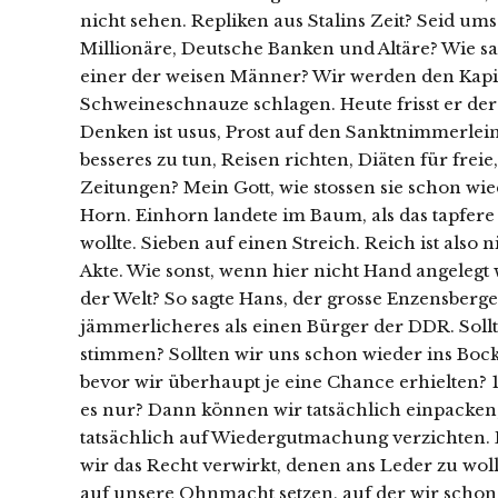
nicht sehen. Repliken aus Stalins Zeit? Seid u
Millionäre, Deutsche Banken und Altäre? Wie sa
einer der weisen Männer? Wir werden den Kapit
Schweineschnauze schlagen. Heute frisst er dere
Denken ist usus, Prost auf den Sanktnimmerlei
besseres zu tun, Reisen richten, Diäten für freie
Zeitungen? Mein Gott, wie stossen sie schon wie
Horn. Einhorn landete im Baum, als das tapfere
wollte. Sieben auf einen Streich. Reich ist also 
Akte. Wie sonst, wenn hier nicht Hand angelegt 
der Welt? So sagte Hans, der grosse Enzensberge
jämmerlicheres als einen Bürger der DDR. Sollte
stimmen? Sollten wir uns schon wieder ins Bock
bevor wir überhaupt je eine Chance erhielten? 
es nur? Dann können wir tatsächlich einpacke
tatsächlich auf Wiedergutmachung verzichten.
wir das Recht verwirkt, denen ans Leder zu wol
auf unsere Ohnmacht setzen, auf der wir scho