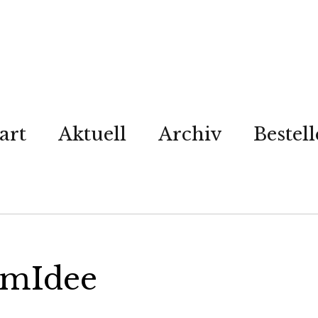
art
Aktuell
Archiv
Bestel
mmIdee