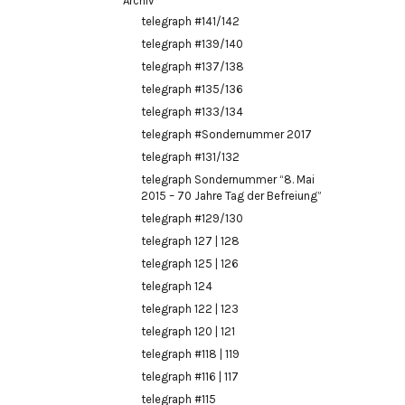
Archiv
telegraph #141/142
telegraph #139/140
telegraph #137/138
telegraph #135/136
telegraph #133/134
telegraph #Sondernummer 2017
telegraph #131/132
telegraph Sondernummer “8. Mai
2015 – 70 Jahre Tag der Befreiung”
telegraph #129/130
telegraph 127 | 128
telegraph 125 | 126
telegraph 124
telegraph 122 | 123
telegraph 120 | 121
telegraph #118 | 119
telegraph #116 | 117
telegraph #115