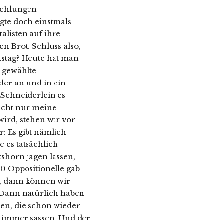
mschlungen
gte doch einstmals
alisten auf ihre
n Brot. Schluss also,
nstag? Heute hat man
, gewählte
der an und in ein
 Schneiderlein es
nicht nur meine
wird, stehen wir vor
r: Es gibt nämlich
 es tatsächlich
shorn jagen lassen,
10 Oppositionelle gab
n, dann können wir
 Dann natürlich haben
len, die schon wieder
n immer sassen. Und der