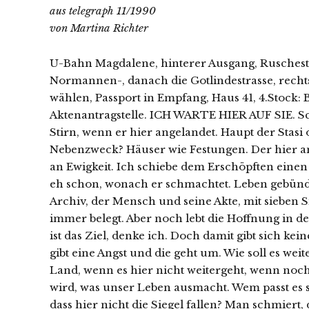
aus telegraph 11/1990
von Martina Richter
U-Bahn Magdalene, hinterer Ausgang, Ruschestr
Normannen-, danach die Gotlindestrasse, rechts
wählen, Passport in Empfang, Haus 41, 4.Stock:
Aktenantragstelle. ICH WARTE HIER AUF SIE. Sc
Stirn, wenn er hier angelandet. Haupt der Stasi
Nebenzweck? Häuser wie Festungen. Der hier a
an Ewigkeit. Ich schiebe dem Erschöpften einen
eh schon, wonach er schmachtet. Leben gebünd
Archiv, der Mensch und seine Akte, mit sieben Si
immer belegt. Aber noch lebt die Hoffnung in de
ist das Ziel, denke ich. Doch damit gibt sich kein
gibt eine Angst und die geht um. Wie soll es wei
Land, wenn es hier nicht weitergeht, wenn no
wird, was unser Leben ausmacht. Wem passt es s
dass hier nicht die Siegel fallen? Man schmiert