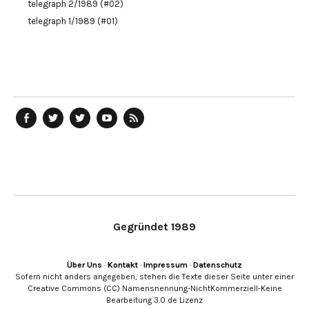
telegraph 2/1989 (#02)
telegraph 1/1989 (#01)
telegraph
Ostblog
telegraph
telegraph
telegraph
auf
auf
auf
YouTube
RSS-
Facebook
Twitter
Twitter
Kanal
Feed
Gegründet 1989
Über Uns
·
Kontakt
·
Impressum
·
Datenschutz
Sofern nicht anders angegeben, stehen die Texte dieser Seite unter einer
Creative Commons (CC) Namensnennung-NichtKommerziell-Keine
Bearbeitung 3.0 de Lizenz