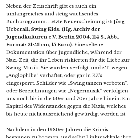
Neben der Zeitschrift gibt es auch ein
umfangreiches und stetig wachsendes
Buchprogramm. Letzte Neuerscheinung ist:
Jörg
Ueberall; Swing Kids. (Hg. Archiv der
Jugendkulturen e.V. Berlin 2004, 114 S., Abb.,
Format: 21×21 cm, 15 Euro)
. Eine seltene
Dokumentation über Jugendliche, während der
Nazi-Zeit, die ihr Leben riskierten für die Liebe zur
Swing-Musik. Sie wurden verfolgt, und z.T. wegen
„Anglophilie“ verhaftet, oder gar in KZ’s
eingesperrt. Schilder wie „Swing tanzen verboten“,
oder Bezeichnungen wie „Negermusik“ verfolgten
uns noch bis in die 60er und 70er Jahre hinein. Ein
Kapitel des Widerstandes gegen die Nazis, welches
bis heute nicht ausreichend gewürdigt worden ist.
Nachdem in den 1980er Jahren die Krimis
begannen zu boomen, und selbst Linksradikale ihre