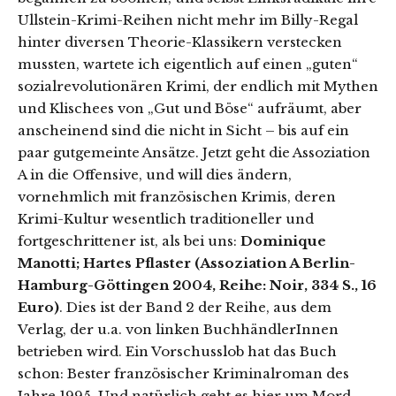
Ullstein-Krimi-Reihen nicht mehr im Billy-Regal
hinter diversen Theorie-Klassikern verstecken
mussten, wartete ich eigentlich auf einen „guten“
sozialrevolutionären Krimi, der endlich mit Mythen
und Klischees von „Gut und Böse“ aufräumt, aber
anscheinend sind die nicht in Sicht – bis auf ein
paar gutgemeinte Ansätze. Jetzt geht die Assoziation
A in die Offensive, und will dies ändern,
vornehmlich mit französischen Krimis, deren
Krimi-Kultur wesentlich traditioneller und
fortgeschrittener ist, als bei uns:
Dominique
Manotti; Hartes Pflaster (Assoziation A Berlin-
Hamburg-Göttingen 2004, Reihe: Noir, 334 S., 16
Euro)
. Dies ist der Band 2 der Reihe, aus dem
Verlag, der u.a. von linken BuchhändlerInnen
betrieben wird. Ein Vorschusslob hat das Buch
schon: Bester französischer Kriminalroman des
Jahre 1995. Und natürlich geht es hier um Mord,