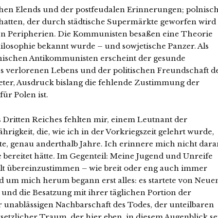
chen Elends und der postfeudalen Erinnerungen; polnisc
hatten, der durch städtische Supermärkte geworfen wird
en Peripherien. Die Kommunisten besaßen eine Theorie
hilosophie bekannt wurde – und sowjetische Panzer. Als
lnischen Antikommunisten erscheint der gesunde
s verlorenen Lebens und der politischen Freundschaft d
deter, Ausdruck bislang die fehlende Zustimmung der
ür Polen ist.
 Dritten Reiches fehlten mir, einem Leutnant der
hrigkeit, die, wie ich in der Vorkriegszeit gelehrt wurde,
lte, genau anderthalb Jahre. Ich erinnere mich nicht dara
 bereitet hätte. Im Gegenteil: Meine Jugend und Unreife
lt übereinzustimmen – wie breit oder eng auch immer
d um mich herum begann erst alles: es startete von Neue
 und die Besatzung mit ihrer täglichen Portion der
 unablässigen Nachbarschaft des Todes, der unteilbaren
setzlicher Traum, der hier eben, in diesem Augenblick se