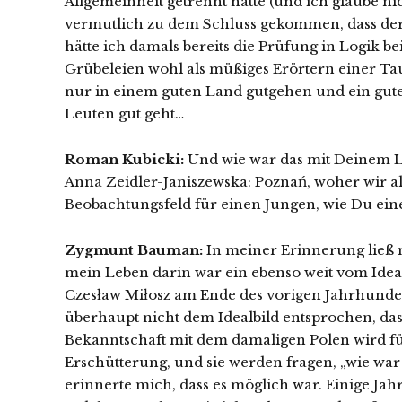
Allgemeinheit getrennt hätte (und ich glaube nic
vermutlich zu dem Schluss gekommen, dass der
hätte ich damals bereits die Prüfung in Logik bei
Grübeleien wohl als müßiges Erörtern einer Ta
nur in einem guten Land gutgehen und ein gute
Leuten gut geht…
Roman Kubicki:
Und wie war das mit Deinem 
Anna Zeidler-Janiszewska: Poznań, woher wir al
Beobachtungsfeld für einen Jungen, wie Du eine
Zygmunt Bauman:
In meiner Erinnerung ließ 
mein Leben darin war ein ebenso weit vom Ideal
Czesław Miłosz am Ende des vorigen Jahrhunder
überhaupt nicht dem Idealbild entsprochen, das
Bekanntschaft mit dem damaligen Polen wird für 
Erschütterung, und sie werden fragen, „wie war d
erinnerte mich, dass es möglich war. Einige Jahr