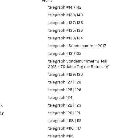
Archiv
telegraph #141/142
telegraph #139/140
telegraph #137/138
telegraph #135/136
telegraph #133/134
telegraph #Sondernummer 2017
telegraph #131/132
telegraph Sondernummer “8. Mai
2015 – 70 Jahre Tag der Befreiung”
telegraph #129/130
telegraph 127 | 128
telegraph 125 | 126
telegraph 124
es
telegraph 122 | 123
ir
telegraph 120 | 121
telegraph #118 | 119
telegraph #116 | 117
telegraph #115