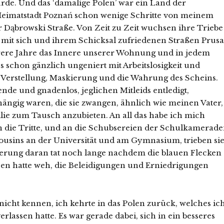
rde. Und das ‘damalige Polen’ war ein Land der
 Heimatstadt Poznań schon wenige Schritte von meinem
er Dąbrowski Straße. Von Zeit zu Zeit wuchsen ihre Triebe
 mit sich und ihrem Schicksal zufriedenen Straßen Prusa
hrere Jahre das Innere unserer Wohnung und in jedem
es schon gänzlich ungeniert mit Arbeitslosigkeit und
he Verstellung, Maskierung und die Wahrung des Scheins.
nde und gnadenlos, jeglichen Mitleids entledigt,
ängig waren, die sie zwangen, ähnlich wie meinen Vater,
lie zum Tausch anzubieten. An all das habe ich mich
an die Tritte, und an die Schubsereien der Schulkamerad
ousins an der Universität und am Gymnasium, trieben si
erung daran tat noch lange nachdem die blauen Flecken
n hatte weh, die Beleidigungen und Erniedrigungen
nicht kennen, ich kehrte in das Polen zurück, welches ic
erlassen hatte. Es war gerade dabei, sich in ein besseres