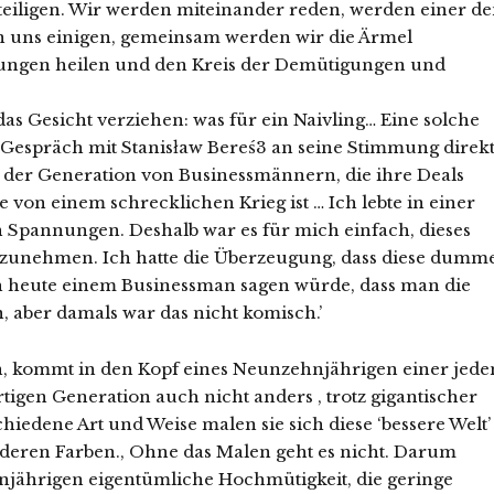
eteiligen. Wir werden miteinander reden, werden einer d
 uns einigen, gemeinsam werden wir die Ärmel
zungen heilen und den Kreis der Demütigungen und
as Gesicht verziehen: was für ein Naivling… Eine solche
 Gespräch mit Stanisław Bereś3 an seine Stimmung direk
u der Generation von Businessmännern, die ihre Deals
von einem schrecklichen Krieg ist … Ich lebte in einer
 Spannungen. Deshalb war es für mich einfach, dieses
anzunehmen. Ich hatte die Überzeugung, dass diese dumm
ch heute einem Businessman sagen würde, dass man die
 aber damals war das nicht komisch.’
n, kommt in den Kopf eines Neunzehnjährigen einer jede
tigen Generation auch nicht anders , trotz gigantischer
chiedene Art und Weise malen sie sich diese ‘bessere Welt’
anderen Farben., Ohne das Malen geht es nicht. Darum
jährigen eigentümliche Hochmütigkeit, die geringe