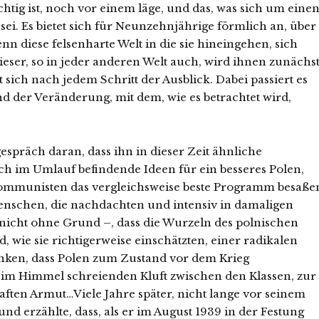
chtig ist, noch vor einem läge, und das, was sich um eine
ei. Es bietet sich für Neunzehnjährige förmlich an, über
n diese felsenharte Welt in die sie hineingehen, sich
ieser, so in jeder anderen Welt auch, wird ihnen zunächs
t sich nach jedem Schritt der Ausblick. Dabei passiert es
end der Veränderung, mit dem, wie es betrachtet wird,
spräch daran, dass ihn in dieser Zeit ähnliche
ch im Umlauf befindende Ideen für ein besseres Polen,
e Kommunisten das vergleichsweise beste Programm besaße
 Menschen, die nachdachten und intensiv in damaligen
nicht ohne Grund –, dass die Wurzeln des polnischen
d, wie sie richtigerweise einschätzten, einer radikalen
nken, dass Polen zum Zustand vor dem Krieg
im Himmel schreienden Kluft zwischen den Klassen, zur
ften Armut…Viele Jahre später, nicht lange vor seinem
nd erzählte, dass, als er im August 1939 in der Festung