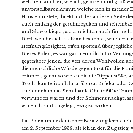
welchem auch er, wie ich, geboren und groß wu
unvorstellbaren Armut, welche sich in meiner
Haus einnistete, direkt auf der anderen Seite d
auch entlang der geschniegelten und scheinbar
und Słowackiego., sie erreichten auch für me
Dorf, welches ich als Kind besuchte , wucherte 
Hoffnungslosigkeit, offen spottend über jeglic
Dieses Polen, es war gastfreundlich für Vermöge
gegenüber jenen, die von deren Wohlwollen abh
die menschliche Würde gegen Brot für die Fami
erinnert, genauso wie an die die Rippenstöße, 
(Nach dem Beispiel ihrer älteren Brüder oder C
auch mich in das Schulbank-Ghetto2)Die Erinn
verwunden waren und der Schmerz nachgelasse
waren darauf angelegt, ewig zu wirken.
Ein Polen unter deutscher Besatzung lernte ich 
am 2. September 1939, als ich in den Zug stieg, v