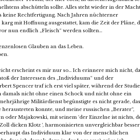
stens abschütteln sollte. Alles steht wieder in der Mach
es keine Rechtfertigung. Nach Jahren nüchterner
arg mit Hoffnung ausgestattet, kam die Zeit der Pläne, d
vor nun endlich „Fleisch“ werden sollten…
enzenlosen Glauben an das Leben.
ben.
eicht erscheint es mir nur so… Ich erinnere mich nicht, d
oß der Interessen des „Individuums“ und der
bert Spencer traf ich erst viel später, während der Studi
ah damals nicht ohne einen Schock und nicht ohne ein
hrjährige Militärdienst begünstigte es nicht gerade, das
heraustreten konnte, und meine russischen „Berater“,
 oder Majakowski, mit seinem ‘der Einzelne ist nichts, d
f Zoll dicken Klotz ‘, harmonisierten unvergleichbar besser
überhaupt das Individuum klar von der menschlichen