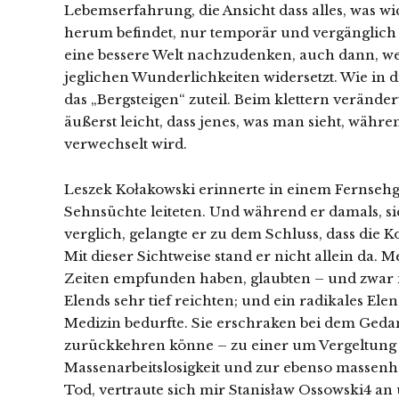
Lebemserfahrung, die Ansicht dass alles, was wi
herum befindet, nur temporär und vergänglich s
eine bessere Welt nachzudenken, auch dann, wen
jeglichen Wunderlichkeiten widersetzt. Wie in d
das „Bergsteigen“ zuteil. Beim klettern veränder
äußerst leicht, dass jenes, was man sieht, währ
verwechselt wird.
Leszek Kołakowski erinnerte in einem Fernsehge
Sehnsüchte leiteten. Und während er damals, si
verglich, gelangte er zu dem Schluss, dass di
Mit dieser Sichtweise stand er nicht allein da.
Zeiten empfunden haben, glaubten – und zwar 
Elends sehr tief reichten; und ein radikales Elen
Medizin bedurfte. Sie erschraken bei dem Geda
zurückkehren könne – zu einer um Vergeltung 
Massenarbeitslosigkeit und zur ebenso massenha
Tod, vertraute sich mir Stanisław Ossowski4 an u