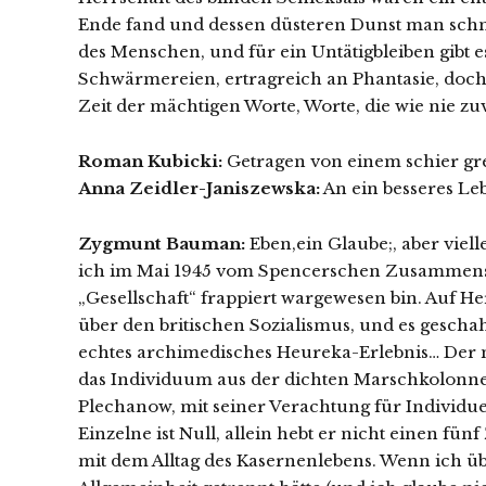
Ende fand und dessen düsteren Dunst man schnell
des Menschen, und für ein Untätigbleiben gibt 
Schwärmereien, ertragreich an Phantasie, doch k
Zeit der mächtigen Worte, Worte, die wie nie zu
Roman Kubicki:
Getragen von einem schier gr
Anna Zeidler-Janiszewska:
An ein besseres Le
Zygmunt Bauman:
Eben,ein Glaube;, aber viell
ich im Mai 1945 vom Spencerschen Zusammenst
„Gesellschaft“ frappiert wargewesen bin. Auf Her
über den britischen Sozialismus, und es gesch
echtes archimedisches Heureka-Erlebnis… Der me
das Individuum aus der dichten Marschkolonne 
Plechanow, mit seiner Verachtung für Individuen
Einzelne ist Null, allein hebt er nicht einen fün
mit dem Alltag des Kasernenlebens. Wenn ich 