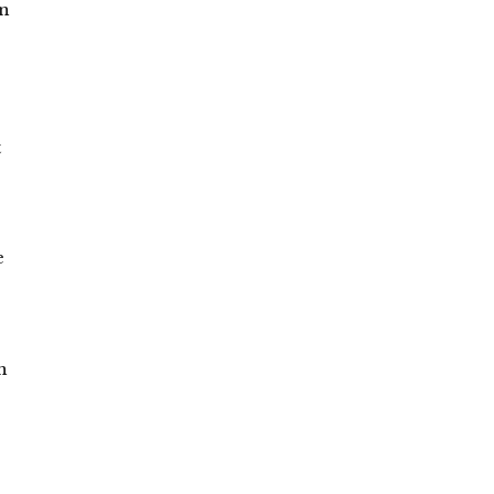
en
t
e
n