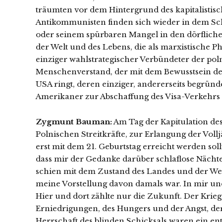
träumten vor dem Hintergrund des kapitalistis
Antikommunisten finden sich wieder in dem Sc
oder seinem spürbaren Mangel in den dörflich
der Welt und des Lebens, die als marxistische P
einziger wahlstrategischer Verbündeter der po
Menschenverstand, der mit dem Bewusstsein de
USA ringt, deren einziger, andererseits begrün
Amerikaner zur Abschaffung des Visa-Verkehrs f
Zygmunt Bauman:
Am Tag der Kapitulation des
Polnischen Streitkräfte, zur Erlangung der Volljä
erst mit dem 21. Geburtstag erreicht werden sol
dass mir der Gedanke darüber schlaflose Nächte
schien mit dem Zustand des Landes und der We
meine Vorstellung davon damals war. In mir un
Hier und dort zählte nur die Zukunft. Der Krieg
Erniedrigungen, des Hungers und der Angst, der
Herrschaft des blinden Schicksals waren ein ent