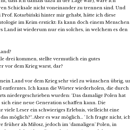
ht, dass ich damals dazu in der Lage war), wäre ich
en Schicksale nicht voneinander zu trennen sind. Und
 Prof. Kotarbiński hinter mir gehabt, hätte ich diese
utologie im Keim erstickt: Es kann doch einem Menschen
s Land ist wiederum nur ein solches, in welchem es den
Land?
le drei kommen, stellte vermutlich ein gutes
r vor dem Krieg warst, dar?
mein Land vor dem Krieg sehr viel zu wünschen übrig, u
 entferntes. Ich kann die Wörter wiederholen, die durch
ts niedergeschrieben wurden: ‘Das damalige Polen hat
 sich eine neue Generation schaffen kann. Die
viele Leser ein schwieriges Erlebnis, vielleicht eine
as möglich?“. Aber es war möglich… ’ Ich fragte nicht, ic
e früher als Miłosz, jedoch im ‘damaligen’ Polen, in