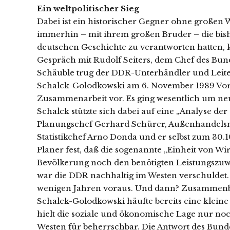
Ein weltpolitischer Sieg
Dabei ist ein historischer Gegner ohne großen Widerstand abgetreten. Die Politbürokraten in der DDR, die immerhin – mit ihrem großen Bruder – die bisher größte Enteignung privater Eigentümer in der deutschen Geschichte zu verantworten hatten, kapitulierten bereits vor der Öffnung der Mauer. In einem Gespräch mit Rudolf Seiters, dem Chef des Bundeskanzleramtes, und dem Bundesinnenminister Wolfgang Schäuble trug der DDR-Unterhändler und Leiter des Bereiches Kommerzielle Koordinierung Alexander Schalck-Golodkowski am 6. November 1989 Vorstellungen über die weitere wirtschaftliche Zusammenarbeit vor. Es ging wesentlich um neue Kredite in Höhe von insgesamt 10 bis 15 Mrd. DM. Schalck stützte sich dabei auf eine „Analyse der ökonomischen Lage der DDR mit Schlußfolgerungen“, die Planungschef Gerhard Schürer, Außenhandelsminister Gerhard Beil, Finanzminister Ernst Höfner, Statistikchef Arno Donda und er selbst zum 30.10.89 für das Politbüro erarbeitet hatten. Darin stellten die Planer fest, daß die sogenannte „Einheit von Wirtschafts- und Sozialpolitik“ weder die Zustimmung der Bevölkerung noch den benötigten Leistungszuwachs der DDR-Volkswirtschaft gebracht hatte. Statt dessen war die DDR nachhaltig im Westen verschuldet. Die Planer sahen die Zahlungsunfähigkeit des Landes in wenigen Jahren voraus. Und dann? Zusammenbruch des Außenhandels, Fehlen lebenswichtiger Importe. Schalck-Golodkowski häufte bereits eine kleine Goldreserve für den nationalen Notstand an. Die Analyse hielt die soziale und ökonomische Lage nur noch unter Nutzung milliardenschwerer Kredithilfen aus dem Westen für beherrschbar. Die Antwort des Bundeskanzlers erfolgte am 8. November im Bundestag: „Wir wollen nicht unhaltbar gewordene Zustände stabilisieren. Aber wir sind zu umfassender Hilfe bereit, wenn eine grundlegende Reform der politischen und wirtschaftlichen Verhältnisse in der DDR verbindlich festgelegt wird.“ – Oder: Geld ist da, aber nur zu unseren Bedingungen. Für den Westen entfiel die Notwendigkeit zur Stützung der DDR-Politbürokratie in dem Moment, da man den ganzen Laden übernehmen konnte. Die DDR war nicht deshalb am Ende, weil man Schulden von etwa 20 Milliarden DM aufgehäuft hatte. Sondern deshalb, weil man diese Schulden beim weltpolitischen Gegner aufgenommen hatte, dem der Ostblock nur unter Hintanstellung des individuellen Konsums seiner Bürger Paroli bieten konnte. Keinem Land des Ostblocks war es gelungen, bei Fortsetzung der alten Arbeitsteilung in kommandierte Arbeit und Arbeit des Kommandierens, ein neues Entwicklungsmodell der Ökonomie durchzusetzen. Und in den Jahren 1989/90 entschied sich, daß es in allen diesen Ländern keinen emanzipatorischen Aufbruch geben würde. Nicht die Streikbewegungen von Workuta bis zum Kusbass und die Sowjets der Arbeitskollektive gestalteten das Ende der Gorbatschowschen Perestroika, sondern die Politbürokratie machte sich auf den Weg der Privatisierung. Die letzten Vertreter des Selbstverwaltungs-Programms der Solidarnosc waren so demoralisiert, daß sie im polnischen Parlament (wie auch die Vertreter der alten marxistisch-leninistischen Staatspartei PZPR) dem Balcerowicz-Plan einer marktwirtschaftlichen Schocktherapie zustimmten. Die Blaupause zum Anschluß der DDR lieferte das Bundesministerium der Finanzen. Die Bonner Beamten waren sich sicher: Nur von einer gesamtdeutschen Regierung könnten die wirtschaftliche Krise und die unausweichlichen sozialen Konflikte im Übergang zur Marktwirtschaft beherrscht werden. Investitionen zum Umbau der Wirtschaft setzten Rechtssicherheit und Gewinnchancen voraus. Insbesondere die Abwanderung von Arbeitskräften aufgrund des erheblichen Lohngefälles zwischen Ost und West sahen die Experten als ein unlösbares Problem einer eigenständigen DDR. Auf einer Klausurtagung des Bundesfinanzministeriums am 30. Januar 1990 standen die Eckpunkte des Konzeptes fest: Statt eines mittelfristigen, schrittweisen Prozesses, die baldige und schlagartige Einführung der D-Mark in der DDR, gleichzeitige Herstellung der rechtlichen Voraussetzungen marktwirtschaftlicher Beziehungen (freie Preisbildung und Abbau von Subventionen, Gewerbefreiheit usw.), die Aufgabe der (wirtschafts) politischen Eigenständigkeit der DDR und ein Staatsvertrag über die Wirtschaftsund Währungsunion als „ein erster Schritt zur Herstellung der staatlichen Einheit nach Artikel 23 des Grundgesetzes“. So sollte verhindert werden, daß die DDR die DM bekommen, aber vielleicht ein wenig Planwirtschaft behalten könne. Westdeutsche 