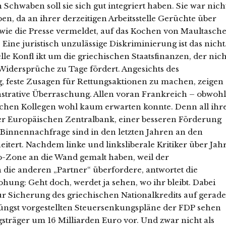
Schwaben soll sie sich gut integriert haben. Sie war nich
en, da an ihrer derzeitigen Arbeitsstelle Gerüchte über
 wie die Presse vermeldet, auf das Kochen von Maultasche
 Eine juristisch unzulässige Diskriminierung ist das nicht
le Konfl ikt um die griechischen Staatsfinanzen, der nich
idersprüche zu Tage fördert. Angesichts des
, feste Zusagen für Rettungsaktionen zu machen, zeigen
strative Überraschung. Allen voran Frankreich – obwohl
chen Kollegen wohl kaum erwarten konnte. Denn all ihr
der Europäischen Zentralbank, einer besseren Förderung
Binnennachfrage sind in den letzten Jahren an den
itert. Nachdem linke und linksliberale Kritiker über Jah
o-Zone an die Wand gemalt haben, weil der
e anderen „Partner“ überfordere, antwortet die
ung: Geht doch, werdet ja sehen, wo ihr bleibt. Dabei
ur Sicherung des griechischen Nationalkredits auf gerade
jüngst vorgestellten Steuersenkungspläne der FDP sehen
sträger um 16 Milliarden Euro vor. Und zwar nicht als