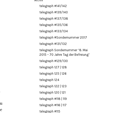
Archiv
telegraph #141/142
telegraph #139/140
telegraph #137/138
telegraph #135/136
telegraph #133/134
telegraph #Sondernummer 2017
telegraph #131/132
telegraph Sondernummer “8. Mai
2015 – 70 Jahre Tag der Befreiung”
telegraph #129/130
telegraph 127 | 128
telegraph 125 | 126
telegraph 124
telegraph 122 | 123
l
telegraph 120 | 121
telegraph #118 | 119
au
telegraph #116 | 117
ne
telegraph #115