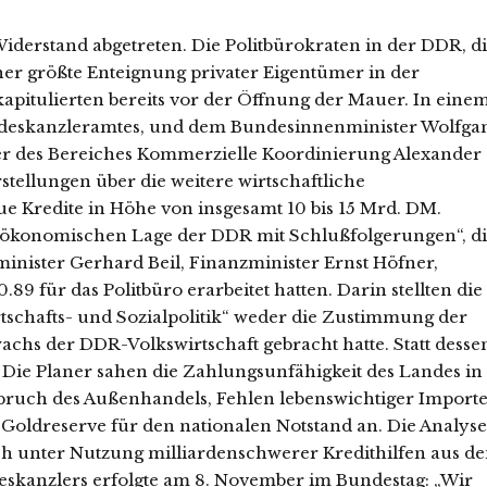
Anschlußplaner hatten bereits in den 50er Jahren die Einführung der bundesdeutschen Geld- und Marktverfassung durch eine handlungsfähige gesamtdeutsche Regierung als Kernstück der „Wiedervereinigung“ konzipiert. Allerdings waren diese Planungen nicht fortgeschrieben worden und mußten in zwei Punkten wesentlich modifiziert werden. Erstens galt es, die Herstellung einer neuen Wirtschaftsverfassung für eine Übergangszeit mit der Fortexistenz der DDR zu vereinbaren, bis die außenpolitischen Fragen des Anschlusses sämtlich gelöst waren. Für dieses Problem bot der Staatsvertrag alle nötigen Mittel. Zweitens jedoch waren die Planer der 50er Jahre von einer weitgehenden Reprivatisierung der DDR-Wirtschaft ausgegangen. Dafür gab es aber 1990 keine Nachfrage, weder Siemens noch die BASF wollten die alten Betriebsstätten zurück. Abgesehen von kleineren Ausnahmen galt in Bezug auf das Eigentum an Produktionsmitteln der Grundsatz „Rückgabe vor Entschädigung“ nicht. In dieser Frage dauerten die Diskussionen etwas länger und waren erst mit der Festlegung von Aufgaben und Struktur der Treuhandanstalt im Spätsommer 1990 abgeschlossen. Am 6. Februar proklamierte Helmut Kohl offiziell das „Angebot der DM“ und machte die Währungsunion zum ganzen Wahlprogramm der „Allianz für Deutschland“, die er am Tag zuvor aus der Taufe gehoben hatte. Am 8. Februar legte das Finanzministerium ein ausbalanciertes Gerüst für vertragliche Regelungen mit der DDR vor. Weder die Modrow- Regierung noch die Reste der Opposition hatten dem etwas entgegen zu setzen. Die freien Wahlen vom März 1990 konnten nur noch zwischen verschiedenen Varianten der Selbstaufgabe der DDR entscheiden, eine Selbstaufgabe, die aus der lange gewachsenen Enttäuschung über die Möglichkeiten des „real existierenden Sozialismus“ entstanden war. Gegner von Kapitalismus und „Wiedervereinigung“ hatten nicht viele Verbündete, weder im Osten noch im Westen. Pünktlich vor den ersten bürgerlichen Wahlen in der DDR am 12. März 1990 traten der damalige DGB Vorsitzende Ernst Breit und der Vorsitzende der Bundesvereinigung deutscher Arbeitgeberverbände, Klaus Murmann, gemeinsam vor die Presse und verkündeten die Notwendigkeit einer marktwirtschaftlichen Umgestaltung der DDR. Die Institutionen der Arbeitsbeziehungen sollten in der DDR nach westdeutschem Vorbild eingerichtet werden. Zugleich einigte man sich mit großer Selbstverständlichkeit auf die Notwendigkeit besonderer Tarifgebiete in Ostdeutschland, in denen „das Lohnniveau zunächst noch deutlich unter dem bundesdeutschen Standard liegen“ werde. Die sozialpartnerschaftliche Einführung der „Sozialen Marktwirtschaft“ sollte dabei – zumindest nach Auffassung der Gewerkschaften – eine Niedriglohnkonkurrenz im eigenen Land „gleich hinter Wolfsburg“ (Franz Steinkühler) verhindern. Was aber wurde den DDR-Bürgern mit der DM „gegeben“? Die vermeintlich mit der Umstellung geschaffene Kaufkraft der DDR-Bevölkerung bestand im wesentlichen im Anspruch auf Lohnzahlung an Betriebe und in Sparanlagen, die auf dem Umweg über die Sparkassen und die Staatsbank der DDR in eben diese Betriebe investiert worden waren. Auch nach der Umstellung auf DM standen hier ostdeutschen Forderungen ostdeutsche Verbindlichkeiten gegenüber. Die laufenden Zahlungen (Löhne, Renten, Mieten) wurden – gegen die Bedenken der Bundesbank – nach dem Kurs 1:1 umgestellt, um der Vorstellungen vieler DDR-Bürger von innerdeutscher Gleichberechtigung zu genügen. Das Bundesfinanzministerium glaubte, daß die entsprechenden Einkommen von etwa 40 Prozent des Westniveaus der Produktivität der DDR-Wirtschaft in etwa entsprachen. Dagegen wurde nur ein Teil der Sparguthaben 1:1 umgestellt. Denn man wußte sehr wohl, daß die Vermögenswerte des DDR-Kreditwesens – vor allem Kredite an die sozialistischen Betriebe, die sogenannten „Altkredite“ – von höchst zweifelhafter Qualität waren. Außerhalb der Wohnungswirtschaft galten sie als weitgehend uneinbringbar. (Deshalb haben Deutsche und Dresdner Bank auch keine Altkredite übernommen, sondern in ihren später aufgekauften Joint-ventures nur die „Geschäftbesorgung“ erledigt. Die Altkredite bleiben vielmehr hübsch in den Büchern der Deutschen Kreditbank AG, einer Ausgründung aus der DDR-Staatsbank. Dort wurden Abschreibungen in Milliardenhöhe fällig, bevor sie 1995 an die BayernLB verkauft wurde.) Um die Schuldenlast der Betriebe zumindest zu verringern, wurden die Verbindlichkeiten der Betriebe und Einrichtungen mit einem Umtausch 2:1 auf die Hälfte verringert. Die Forderungen der Banken verminderten sich damit stärker als ihre Verpflichtungen, die entstehende Differenz von etwa 25 Mrd. DM übernahm der Staat: Nur an dieser Stelle war die Währungsunion ein Geschenk. Und die Auslandsverschuldung? Die spielte kaum eine Rolle: Was für die Nominalsozialisten tödlich war, belief sich für die Bundesregierung nur auf ein Kostenpunkt unter mehreren, noch nicht einmal den größten. Angesichts der völligen Öffnung gegenüber dem Weltmarkt, der Auflösung der bisherigen Kooperationszusammenhänge und der geringen Finanzvermögen, benötigten die DDR-Betriebe praktisch sofort nach dem 1. Juli 1990 neue Kredite zur Begleichung der laufenden Kosten. In der Treuhand begannen Wirtschaftsprüfer und Unternehmensberater im Auftrag des Bundesfinanzministeriums, der sogenannte Leitungsausschuß, stillzulegende Unternehmen auszusortieren. So wurd