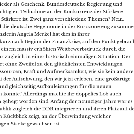
 wieder als Geschenk. Bundesdeutsche Regierung und
erechtigten Teilnahme an der Konkurrenz der Stärkere
 Stärkere ist. Zwei ganz verschiedene Themen? Nein.
d die deutsche Hegemonie in der Eurozone eng zusamme
zlerin Angela Merkel hat dies in ihrer
urz nach Beginn der Finanzkrise, auf den Punkt gebrach
en einem massiv erhöhten Wettbewerbsdruck durch die
 zugleich in einer historisch einmaligen Situation. Der
rt ohne Zweifel zu den glücklichsten Entwicklungen
ssourcen, Kraft und Aufmerksamkeit, wie sie kein andere
t der Aufschwung, den wir jetzt erleben, eine großartige
and gleichzeitig Aufbauleistungen für die neuen
 konnte.“ Allerdings machte ihr doppeltes Lob auch
 gehegt worden sind. Anfang der neunziger Jahre war es
ublik zugleich die DDR integrieren und ihren Platz auf d
n Rückblick zeigt, an der Überwindung welcher
igen Stärke gewachsen ist.