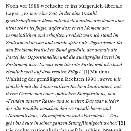
Noch vor 1988 wechselte er ins bürgerlich-liberale
Lager:
„
Es war eine Zeit, in der eine Unzahl
gesellschaftlicher Ideen entwickelt wurden, aus denen aber
nicht sehr viel folgte, außer dass es ein Moment der
vermeintlichen und erhofften Freiheit war. Ich stand im
Zentrum all dessen und wurde später als Abgeordneter für
den Freidemokratischen Bund gewählt, der damals die
Partei der Oppositionellen und die zweitgrößte Partei im
Parlament war. Es war eine liberale Partei und ich stand
ziemlich weit auf dem rechten Flügel.“
[1]
Mit dem
Wahlsieg der gemäßigten Rechten 1990
„waren wir
plötzlich mit der konservativen Rechten konfrontiert, mit
ihrem Gerede von einer »jüdischen Konspiration«, von
»Feinden unserer Rasse« und so weiter. Das war wieder
der alte Konflikt zwischen den »Verwestlichern« und
»Nationalisten«, »Kosmopoliten« und »Patrioten« … Das …
geht bis heute in seiner ganzen Stumpfsinnigkeit weiter.“
[2]
Die rechte nationalistische Gefahr schien 1994 mit