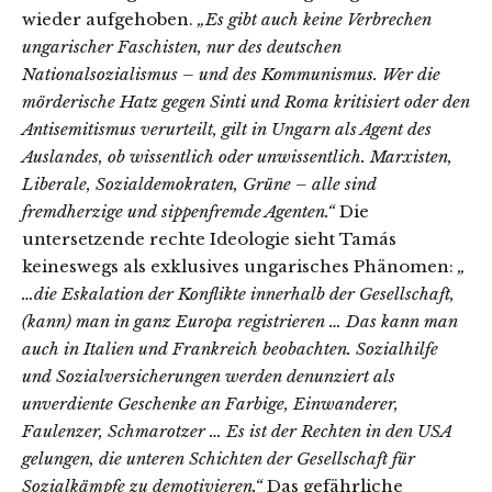
wieder aufgehoben.
„Es gibt auch keine Verbrechen
ungarischer Faschisten, nur des deutschen
Nationalsozialismus – und des Kommunismus. Wer die
mörderische Hatz gegen Sinti und Roma kritisiert oder den
Antisemitismus verurteilt, gilt in Ungarn als Agent des
Auslandes, ob wissentlich oder unwissentlich. Marxisten,
Liberale, Sozialdemokraten, Grüne – alle sind
fremdherzige und sippenfremde Agenten.“
Die
untersetzende rechte Ideologie sieht Tamás
keineswegs als exklusives ungarisches Phänomen:
„
…die Eskalation der Konflikte innerhalb der Gesellschaft,
(kann) man in ganz Europa registrieren … Das kann man
auch in Italien und Frankreich beobachten. Sozialhilfe
und Sozialversicherungen werden denunziert als
unverdiente Geschenke an Farbige, Einwanderer,
Faulenzer, Schmarotzer … Es ist der Rechten in den USA
gelungen, die unteren Schichten der Gesellschaft für
Sozialkämpfe zu demotivieren.“
Das gefährliche