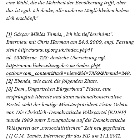
eine Wahl, die die Mehrheit der Bevölkerung trifft, aber
das ist egal. Ich denke, alle anderen Möglichkeiten haben
sich erschöpft.“
[1]
Gáspar Miklós Tamás, „Ich bin tief beschämt“.
Interview mit Chris Harman am 24.6.2009, engl. Fassung
siehe
http://www.isj.org.uk/index.php4?
id=555&issue=123
; deutsche Übersetzung vgl.
http://www.linkezeitung.de/cms/index.php?
option=com_content&task=view&id=7359&Itemid=248
.
[2]
Ebenda, wie auch die folgenden Zitate.
[3]
Dem „Ungarischen Bürgerbund“ Fidesz, eine
ursprünglich liberale und dann nationalkonservative
Partei, steht der heutige Ministerpräsident Victor Orbán
vor. Die Christlich-Demokratische Volkspartei (KDNP)
wurde 1989 unter Bezugnahme auf die Demokratische
Volkspartei der „vorsozialistischen“ Zeit neu gegründet.
[4]
G.M. Tamás, Interview für das ND am 14.1.2011.