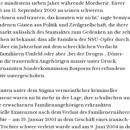
e mindestens sieben Jahre währende Mordserie. Enver
arb am 11. September 2000 an seinen schweren
hmen und trauern, das konnten wir nicht,“ sagte Semiya
adenen Gästen aus Politik und Zivilgesellschaft, die ihrer
kt anlässlich des Staatsaktes zum Gedenken an die ze
hen ist bekannt, dass alle Familien der NSU-Opfer durch
r über ein Jahrzehnt mit dem schrecklichen Verdacht
 familiären Umfeld oder aber „bei der Drogen-, Döner-
ten die trauernden Angehörigen massiv unter Druck,
o genannten Sonderkommission Bosporus frei erfundene
tiv untergeschoben.
amten unter dem Stigma vermeintlicher krimineller
ene waren nicht mehr in der Lage, ihre schulischen u
der erwachsenen Familienangehörigen erkrankten
rielle Existenznot nach dem Verlust des Familienernährer
te – am 19. Januar 2001 in dem Geschäft eines iranisch-
 Tochter schwer verletzt wurde und am 9. Juni 2004 in d