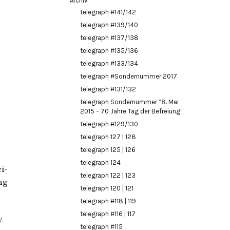
Archiv
telegraph #141/142
telegraph #139/140
telegraph #137/138
telegraph #135/136
telegraph #133/134
telegraph #Sondernummer 2017
telegraph #131/132
telegraph Sondernummer “8. Mai
2015 – 70 Jahre Tag der Befreiung”
telegraph #129/130
telegraph 127 | 128
telegraph 125 | 126
telegraph 124
i-
telegraph 122 | 123
ng
telegraph 120 | 121
telegraph #118 | 119
telegraph #116 | 117
V-
telegraph #115