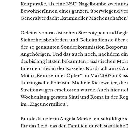
Keupstraße, als eine NSU-Nagelbombe zweiundz
BewohnerInnen eines ganzen, überwiegend vo
Generalverdacht „krimineller Machenschaften“ g
Geleitet von rassistischen Stereotypen und begl
Sicherheitsbehörden und Geheimdienste über di
der so genannten Sonderkommission Bosporus z
Angehörigen. Und das auch noch, nachdem ein
des bislang letzten bekannten rassistischen Mord
Internetcafés in der Kasseler Nordstadt am 6.
Motto „Kein zehntes Opfer“ im Mai 2007 in Kass
thüringische Polizistin Michele Kiesewetter, di
Streifenwagen erschossen wurde. Auch hier neh
Wochenlang geraten Sinti und Roma in der Regi
im „Zigeunermilieu“.
Bundeskanzlerin Angela Merkel entschuldigte si
für das Leid, das den Familien durch staatliche