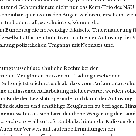
Dutzend Geheimdienste nicht nur das Kern-Trio des NSU
scheinbar spurlos aus den Augen verloren, erscheint viel
Im besten Fall, so scheint es, können die
m Bundestag die notwendige faktische Untermauerung f
gesellschaftlichen Initiativen nach einer Auflösung des V
altung polizeilichen Umgangs mit Neonazis und
ungsausschüsse ähnliche Rechte bei der
richte: ZeugInnen müssen auf Ladung erscheinen –
Schon jetzt zeichnet sich ab, dass vom Parlamentarisch
e umfassende Aufarbeitung nicht erwartet werden sollte
um Ende der Legislaturperiode und damit der Auflösung
0 Bände Akten und unzählige ZeugInnen zu befragen. Hin
nnenausschusses sichtbare deutliche Weigerung der Länd
achsens – all zu tiefe Einblicke hinter die Kulissen der
Auch der Verweis auf laufende Ermittlungen des