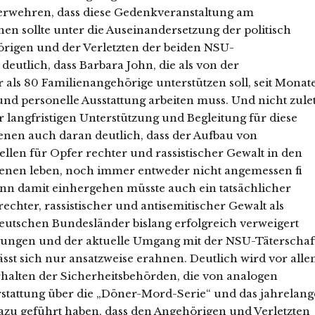
erwehren, dass diese Gedenkveranstaltung am
n sollte unter die Auseinandersetzung der politisch
rigen und der Verletzten der beiden NSU-
deutlich, dass Barbara John, die als von der
ls 80 Familienangehörige unterstützen soll, seit Monat
nd personelle Ausstattung arbeiten muss. Und nicht zulet
r langfristigen Unterstützung und Begleitung für diese
nen auch daran deutlich, dass der Aufbau von
llen für Opfer rechter und rassistischer Gewalt in den
fenen leben, noch immer entweder nicht angemessen fi
 Denn damit einhergehen müsste auch ein tatsächlicher
ter, rassistischer und antisemitischer Gewalt als
eutschen Bundesländer bislang erfolgreich verweigert
igungen und der aktuelle Umgang mit der NSU-Täterschaf
ässt sich nur ansatzweise erahnen. Deutlich wird vor alle
rhalten der Sicherheitsbehörden, die von analogen
rstattung über die „Döner-Mord-Serie“ und das jahrelang
azu geführt haben, dass den Angehörigen und Verletzten