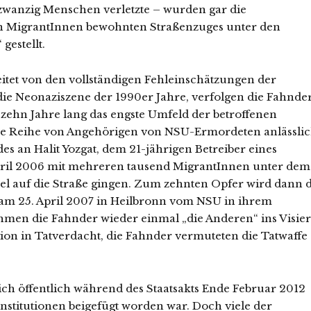
wanzig Menschen verletzte – wurden gar die
n MigrantInnen bewohnten Straßenzuges unter den
estellt.
eitet von den vollständigen Fehleinschätzungen der
e Neonaziszene der 1990er Jahre, verfolgen die Fahnde
ehn Jahre lang das engste Umfeld der betroffenen
e Reihe von Angehörigen von NSU-Ermordeten anlässli
es an Halit Yozgat, dem 21-jährigen Betreiber eines
 April 2006 mit mehreren tausend MigrantInnen unter dem
el auf die Straße gingen. Zum zehnten Opfer wird dann d
e am 25. April 2007 in Heilbronn vom NSU in ihrem
men die Fahnder wieder einmal „die Anderen“ ins Visier
on in Tatverdacht, die Fahnder vermuteten die Tatwaffe
ch öffentlich während des Staatsakts Ende Februar 2012
 Institutionen beigefügt worden war. Doch viele der