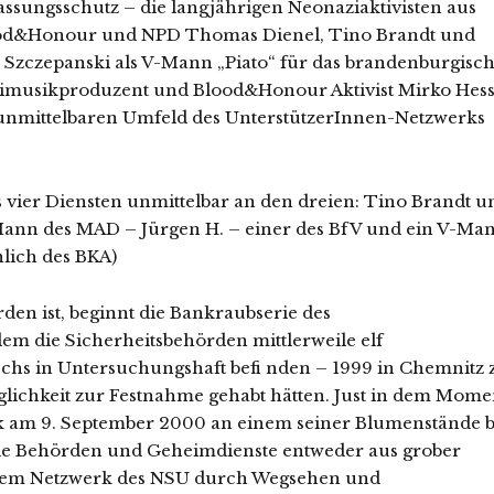
ssungsschutz – die langjährigen Neonaziaktivisten aus
ood&Honour und NPD Thomas Dienel, Tino Brandt und
 Szczepanski als V-Mann „Piato“ für das brandenburgisc
imusikproduzent und Blood&Honour Aktivist Mirko Hes
 unmittelbaren Umfeld des UnterstützerInnen-Netzwerks
 vier Diensten unmittelbar an den dreien: Tino Brandt u
-Mann des MAD – Jürgen H. – einer des BfV und ein V-Ma
lich des BKA)
den ist, beginnt die Bankraubserie des
dem die Sicherheitsbehörden mittlerweile elf
chs in Untersuchungshaft befi nden – 1999 in Chemnitz 
lichkeit zur Festnahme gehabt hätten. Just in dem Mome
ek am 9. September 2000 an einem seiner Blumenstände b
ie Behörden und Geheimdienste entweder aus grober
 dem Netzwerk des NSU durch Wegsehen und