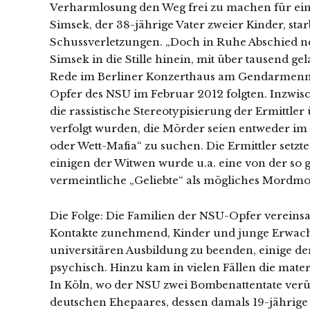
Verharmlosung den Weg frei zu machen für ein
Simsek, der 38-jährige Vater zweier Kinder, st
Schussverletzungen. „Doch in Ruhe Abschied ne
Simsek in die Stille hinein, mit über tausend gel
Rede im Berliner Konzerthaus am Gendarmenmar
Opfer des NSU im Februar 2012 folgten. Inzwisc
die rassistische Stereotypisierung der Ermittle
verfolgt wurden, die Mörder seien entweder im
oder Wett-Mafia“ zu suchen. Die Ermittler setz
einigen der Witwen wurde u.a. eine von der s
vermeintliche „Geliebte“ als mögliches Mordmo
Die Folge: Die Familien der NSU-Opfer vereins
Kontakte zunehmend, Kinder und junge Erwachs
universitären Ausbildung zu beenden, einige 
psychisch. Hinzu kam in vielen Fällen die mate
In Köln, wo der NSU zwei Bombenattentate verüb
deutschen Ehepaares, dessen damals 19-jährige