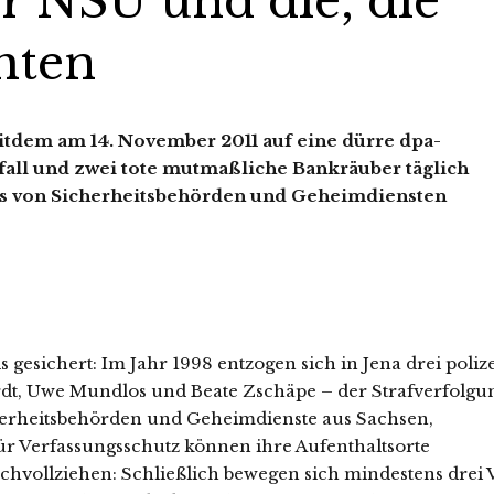
r NSU und die, die
hten
seitdem am 14. November 2011 auf eine dürre dpa-
all und zwei tote mutmaßliche Bankräuber täglich
ns von Sicherheitsbehörden und Geheimdiensten
ls gesichert: Im Jahr 1998 entzogen sich in Jena drei polize
dt, Uwe Mundlos und Beate Zschäpe – der Strafverfolgu
icherheitsbehörden und Geheimdienste aus Sachsen,
 Verfassungsschutz können ihre Aufenthaltsorte
chvollziehen: Schließlich bewegen sich mindestens drei 