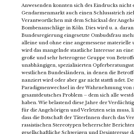
Anwesenden konnten sich des Eindrucks nicht 
Gendarmenmarkt auch einen Schlussstrich ziehe
Verantwortlichen mit dem Schicksal der Angehö
Bombenanschläge in Köln. Dies wird u. a. daran 
Bundesregierung eingesetzte Ombudsfrau mehr a
alleine und ohne eine angemessene materielle u
wird das mangelnde staatliche Interesse an eine
große und sehr heterogene Gruppe von Betroffe
unabhängigen, spezialisierten Opferberatungsste
westlichen Bundesländern, in denen die Betrof
nanziert wird oder aber gar nicht stattfi ndet.
Paradigmenwechsel in der Wahrnehmung von rech
gesamtdeutsches Problem – dem sich alle westd
haben. Wie belastend diese Jahre der Verdächt
für die Angehörigen und Verletzten sein muss, l
dass die Botschaft der TäterInnen durch das Ve
rassistischen Stereotypen beherrschte Berichte
gesellschaftliche Schweigen und Desinteresse d