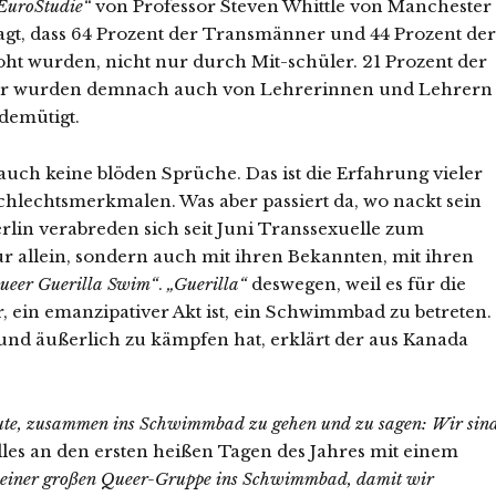
EuroStudie“
von Professor Steven Whittle von Manchester
agt, dass 64 Prozent der Transmänner und 44 Prozent der
ht wurden, nicht nur durch Mit-schüler. 21 Prozent der
er wurden demnach auch von Lehrerinnen und Lehrern
demütigt.
t auch keine blöden Sprüche. Das ist die Erfahrung vieler
hlechtsmerkmalen. Was aber passiert da, wo nackt sein
lin verabreden sich seit Juni Transsexuelle zum
 allein, sondern auch mit ihren Bekannten, mit ihren
ueer Guerilla Swim“
.
„Guerilla“
deswegen, weil es für die
 ein emanzipativer Akt ist, ein Schwimmbad zu betreten.
nd äußerlich zu kämpfen hat, erklärt der aus Kanada
Leute, zusammen ins Schwimmbad zu gehen und zu sagen: Wir sin
les an den ersten heißen Tagen des Jahres mit einem
t einer großen Queer-Gruppe ins Schwimmbad, damit wir