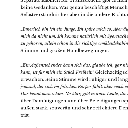
Separate Kabinen für Transsexuelle gibt es ni
keine Gedanken. Was genau beschäftigt Mensche
Selbstverständnis her aber in die andere Richt
„Innerlich bin ich ein Junge. Ich spüre mich so. Aber 
mich da nicht um. Ich komme natürlich mit Sportsache
zu gehören, allein schon in die richtige Umkleidekabin
Stimme und großen Handbewegungen.
„Ein Außenstehender kann sich das, glaube ich, gar nic
kann, ist für mich ein Stück Freiheit.“
Gleichzeitig s
erwachen. Seine Stimme wird ruhiger und lan
jemand, der sich im falschen Körper fühlt, aber noch e
Das kennt man schon. Na klar, gibt es auch Leute, die
über Demütigungen und über Beleidigungen spric
außen stark, souverän und sehr refl ektiert. De
tritt.