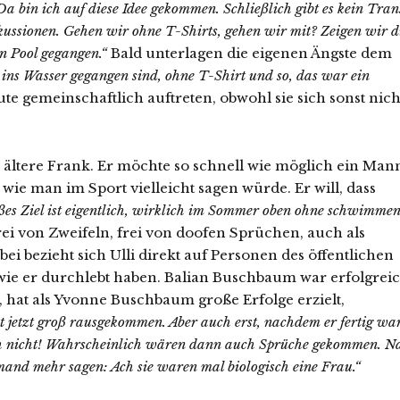
a bin ich auf diese Idee gekommen. Schließlich gibt es kein Tran
ssionen. Gehen wir ohne T-Shirts, gehen wir mit? Zeigen wir d
n Pool gegangen.“
Bald unterlagen die eigenen Ängste dem
r ins Wasser gegangen sind, ohne T-Shirt und so, das war ein
ute gemeinschaftlich auftreten, obwohl sie sich sonst nich
as ältere Frank. Er möchte so schnell wie möglich ein Man
wie man im Sport vielleicht sagen würde. Er will, dass
ßes Ziel ist eigentlich, wirklich im Sommer oben ohne schwimme
frei von Zweifeln, frei von doofen Sprüchen, auch als
bei bezieht sich Ulli direkt auf Personen des öffentlichen
wie er durchlebt haben. Balian Buschbaum war erfolgrei
, hat als Yvonne Buschbaum große Erfolge erzielt,
 jetzt groß rausgekommen. Aber auch erst, nachdem er fertig war
uch nicht! Wahrscheinlich wären dann auch Sprüche gekommen. N
emand mehr sagen: Ach sie waren mal biologisch eine Frau.“