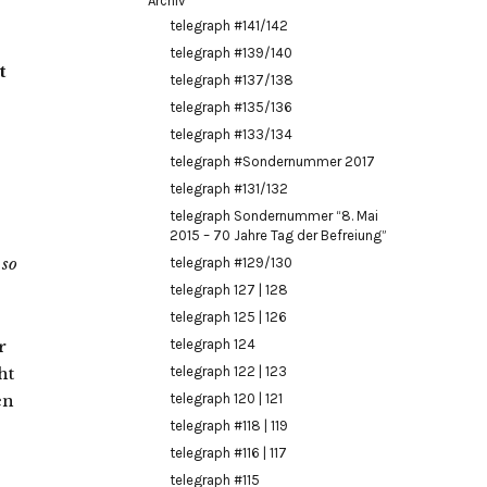
Archiv
telegraph #141/142
telegraph #139/140
t
telegraph #137/138
telegraph #135/136
telegraph #133/134
telegraph #Sondernummer 2017
telegraph #131/132
telegraph Sondernummer “8. Mai
2015 – 70 Jahre Tag der Befreiung”
 so
telegraph #129/130
telegraph 127 | 128
telegraph 125 | 126
r
telegraph 124
ht
telegraph 122 | 123
en
telegraph 120 | 121
telegraph #118 | 119
telegraph #116 | 117
telegraph #115