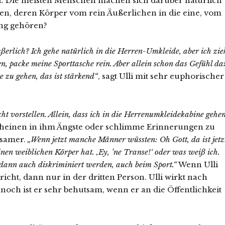
cht. Die meisten Menschen machen sich darüber natürlich
n, deren Körper vom rein Äußerlichen in die eine, vom
ung gehören?
äußerlich? Ich gehe natürlich in die Herren-Umkleide, aber ich zie
n, packe meine Sporttasche rein. Aber allein schon das Gefühl da
e zu gehen, das ist stärkend“
, sagt Ulli mit sehr euphorischer
ht vorstellen. Allein, dass ich in die Herrenumkleidekabine gehe
cheinen in ihm Ängste oder schlimme Erinnerungen zu
gsamer.
„Wenn jetzt manche Männer wüssten: Oh Gott, da ist jetz
inen weiblichen Körper hat. ‚Ey, ’ne Transe!‘ oder was weiß ich.
 dann auch diskriminiert werden, auch beim Sport.“
Wenn Ulli
ht, dann nur in der dritten Person. Ulli wirkt nach
nnoch ist er sehr behutsam, wenn er an die Öffentlichkeit