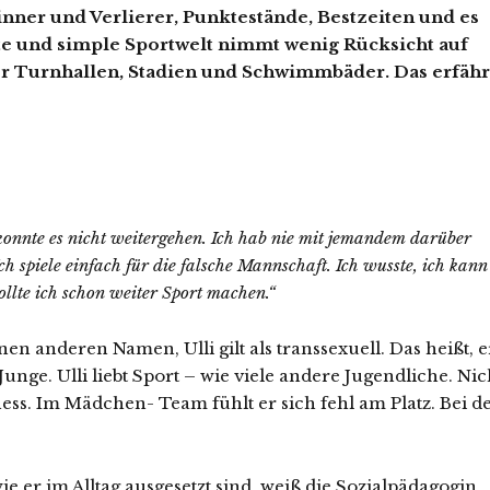
inner und Verlierer, Punktestände, Bestzeiten und es
te und simple Sportwelt nimmt wenig Rücksicht auf
r Turnhallen, Stadien und Schwimmbäder. Das erfähr
 konnte es nicht weitergehen. Ich hab nie mit jemandem darüber
Ich spiele einfach für die falsche Mannschaft. Ich wusste, ich kann
ollte ich schon weiter Sport machen.“
einen anderen Namen, Ulli gilt als transsexuell. Das heißt, e
unge. Ulli liebt Sport – wie viele andere Jugendliche. Nic
ss. Im Mädchen- Team fühlt er sich fehl am Platz. Bei d
er im Alltag ausgesetzt sind, weiß die Sozialpädagogin