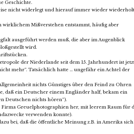
e Geschichte.
eise nicht widerlegt und hierauf immer wieder wiederhol
m wirklichem Mißverstehen entstammt, häufig aber
orgfalt ausgeführt werden muß, die aber im Augenblick
loßgestellt wird.
riftstücken.
etropole der Niederlande seit dem 15. Jahrhundert ist jetz
icht mehr“. Tatsächlich hatte … ungefähr ein Achtel der
Allgemeinheit nichts Günstiges über den Feind zu Ohren
te, daß ein Deutscher einem Engländer half, bekam ein
n Deutschen nichts hören“).
ne Firma Greuelphotographien her, mit leerem Raum für d
gandazwecke verwenden konnte).
dazu bei, daß die öffentliche Meinung z.B. in Amerika sich