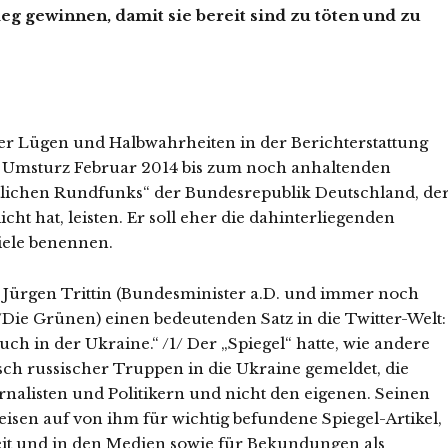
g gewinnen, damit sie bereit sind zu töten und zu
g der Lügen und Halbwahrheiten in der Berichterstattung
im Umsturz Februar 2014 bis zum noch anhaltenden
tlichen Rundfunks“ der Bundesrepublik Deutschland, de
ht hat, leisten. Er soll eher die dahinterliegenden
iele benennen.
er Jürgen Trittin (Bundesminister a.D. und immer noch
Die Grünen) einen bedeutenden Satz in die Twitter-Welt:
auch in der Ukraine.“ /1/ Der „Spiegel“ hatte, wie andere
h russischer Truppen in die Ukraine gemeldet, die
alisten und Politikern und nicht den eigenen. Seinen
eisen auf von ihm für wichtig befundene Spiegel-Artikel,
hkeit und in den Medien sowie für Bekundungen als