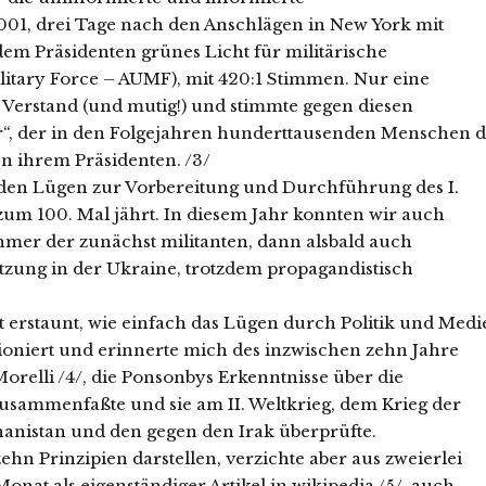
01, drei Tage nach den Anschlägen in New York mit
m Präsidenten grünes Licht für militärische
ilitary Force – AUMF), mit 420:1 Stimmen. Nur eine
 Verstand (und mutig!) und stimmte gegen diesen
r“, der in den Folgejahren hunderttausenden Menschen d
en ihrem Präsidenten. /3/
 den Lügen zur Vorbereitung und Durchführung des I.
 zum 100. Mal jährt. In diesem Jahr konnten wir auch
ehmer der zunächst militanten, dann alsbald auch
tzung in der Ukraine, trotzdem propagandistisch
 erstaunt, wie einfach das Lügen durch Politik und Medi
tioniert und erinnerte mich des inzwischen zehn Jahre
orelli /4/, die Ponsonbys Erkenntnisse über die
zusammenfaßte und sie am II. Weltkrieg, dem Krieg der
anistan und den gegen den Irak überprüfte.
ehn Prinzipien darstellen, verzichte aber aus zweierlei
onat als eigenständiger Artikel in wikipedia /5/, auch