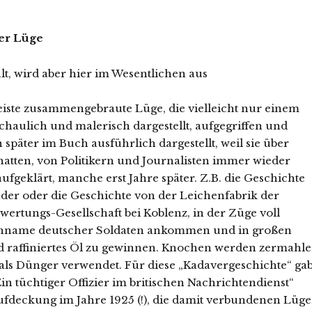
er Lüge
alt, wird aber hier im Wesentlichen aus
eiste zusammengebraute Lüge, die vielleicht nur einem
chaulich und malerisch dargestellt, aufgegriffen und
später im Buch ausführlich dargestellt, weil sie über
hatten, von Politikern und Journalisten immer wieder
geklärt, manche erst Jahre später. Z.B. die Geschichte
er oder die Geschichte von der Leichenfabrik der
wertungs-Gesellschaft bei Koblenz, in der Züge voll
chname deutscher Soldaten ankommen und in großen
d raffiniertes Öl zu gewinnen. Knochen werden zermahl
ls Dünger verwendet. Für diese „Kadavergeschichte“ ga
in tüchtiger Offizier im britischen Nachrichtendienst“
Aufdeckung im Jahre 1925 (!), die damit verbundenen Lüg