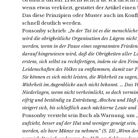
wenn etwas verkürzt, gestattet der Artikel einen 
Das diese Prinzipien oder Muster auch im Konf
schnell deutlich werden.
Ponsonby schrieb: „
In der Tat ist es die menschlich
wird die obrigkeitliche Organisation des Lügens nich
werden, wenn in der Pause eines sogenannten Friedens,
darauf hingewiesen wird, daß die Obrigkeiten aller Lä
erstens, sich selbst zu rechtfertigen, indem sie den Fe
Leidenschaften des Volkes zu entflammen, damit zur 
Sie können es sich nicht leisten, die Wahrheit zu sag
Wahrheit im Augenblicke auch nicht bekannt. … Das Vo
Niederlagen, wenn nicht verheimlicht, so doch vermin
eifrig und beständig zu Entrüstung, Abscheu und Haß 
steigert sich, bis schließlich auch nüchterne Leute un
Ponsonby versteht sein Buch als Warnung, um „
aufzieht, besser auf der Hut und weniger geneigt sein
werden, als bare Münze zu nehmen.“ (S. 13) „Wenn der