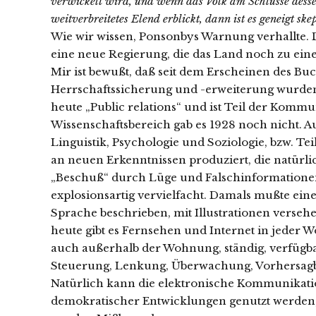
verwickelt wird, und wenn das Volk am Schlusse desse
weitverbreitetes Elend erblickt, dann ist es geneigt sk
Wie wir wissen, Ponsonbys Warnung verhallte.
eine neue Regierung, die das Land noch zu ein
Mir ist bewußt, daß seit dem Erscheinen des Bu
Herrschaftssicherung und -erweiterung wurden 
heute „Public relations“ und ist Teil der Kom
Wissenschaftsbereich gab es 1928 noch nicht. A
Linguistik, Psychologie und Soziologie, bzw. Te
an neuen Erkenntnissen produziert, die natürl
„Beschuß“ durch Lüge und Falschinformationen
explosionsartig vervielfacht. Damals mußte eine
Sprache beschrieben, mit Illustrationen verseh
heute gibt es Fernsehen und Internet in jeder W
auch außerhalb der Wohnung, ständig, verfügbar 
Steuerung, Lenkung, Überwachung, Vorhersagbar
Natürlich kann die elektronische Kommunikati
demokratischer Entwicklungen genutzt werden, da