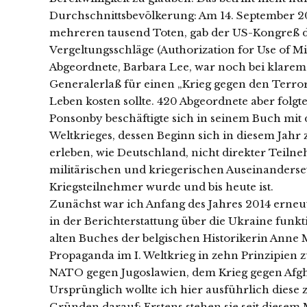
Durchschnittsbevölkerung: Am 14. September 20
mehreren tausend Toten, gab der US-Kongreß de
Vergeltungsschläge (Authorization for Use of M
Abgeordnete, Barbara Lee, war noch bei klarem
Generalerlaß für einen „Krieg gegen den Terro
Leben kosten sollte. 420 Abgeordnete aber folgt
Ponsonby beschäftigte sich in seinem Buch mit
Weltkrieges, dessen Beginn sich in diesem Jahr
erleben, wie Deutschland, nicht direkter Teiln
militärischen und kriegerischen Auseinanderse
Kriegsteilnehmer wurde und bis heute ist.
Zunächst war ich Anfang des Jahres 2014 erneut
in der Berichterstattung über die Ukraine funk
alten Buches der belgischen Historikerin Anne M
Propaganda im I. Weltkrieg in zehn Prinzipien 
NATO gegen Jugoslawien, dem Krieg gegen Afgh
Ursprünglich wollte ich hier ausführlich diese z
Gründen darauf: Erstens stehen sie seit diesem M