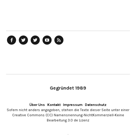
telegraph
Ostblog
telegraph
telegraph
telegraph
auf
auf
auf
YouTube
RSS-
Facebook
Twitter
Twitter
Kanal
Feed
Gegründet 1989
Über Uns
·
Kontakt
·
Impressum
·
Datenschutz
Sofern nicht anders angegeben, stehen die Texte dieser Seite unter einer
Creative Commons (CC) Namensnennung-NichtKommerziell-Keine
Bearbeitung 3.0 de Lizenz