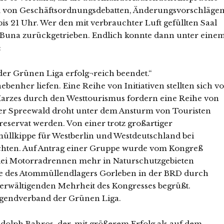
von Geschäftsordnungsdebatten, Änderungsvorschlägen
s 21 Uhr. Wer den mit verbrauchter Luft gefüllten Saal
 Buna zurückgetrieben. Endlich konnte dann unter eine
:
er Grünen Liga erfolg¬reich beendet.“
enher liefen. Eine Reihe von Initiativen stellten sich vo
Harzes durch den Westtourismus fordern eine Reihe von
er Spreewald droht unter dem Ansturm von Touristen
reservat werden. Von einer trotz großartiger
llkippe für Westberlin und Westdeutschland bei
chten. Auf Antrag einer Gruppe wurde vom Kongreß
erlei Motorradrennen mehr in Naturschutzgebieten
elle des Atommüllendlagers Gorleben in der BRD durch
erwältigenden Mehrheit des Kongresses begrüßt.
Jugendverband der Grünen Liga.
lph Bahros, der, mit größerem Erfolg als auf dem