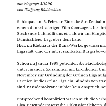
aus telegraph 3/1990
von Wolfgang Rüddenklau
Schkopau am 3. Februar. Eine alte Straßenbahn
einem dunkel-silbrigen Film überzogen. Inschrif
Stechende Luft hüllt uns ein, als wir am Haup
Dunstschleier liegt über dem Land.
Hier, im Klubhaus der Buna-Werke, gewisserma
Liga statt, eine der interessantesten Bürgerbew
Schon im Januar 1989 putschten die Stadtökol
untereinander. Zusammen mit kirchlichen Um
November zur Gründung der Grünen Liga aufge
Parteien ist die Grüne Liga ein Bündnis von st
sind. Basisdemokratie ist hier kein Anspruch, s
Entsprechend kompliziert waren auch die Ver
Liga. Bewundernswert die Diskussionsleiterin, 