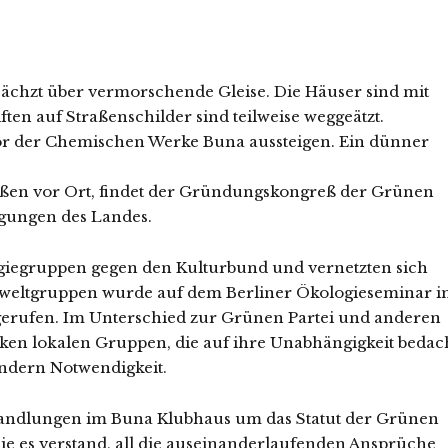
 ächzt über vermorschende Gleise. Die Häuser sind mit
ten auf Straßenschilder sind teilweise weggeätzt.
ttor der Chemischen Werke Buna aussteigen. Ein dünner
ßen vor Ort, findet der Gründungskongreß der Grünen
egungen des Landes.
ogiegruppen gegen den Kulturbund und vernetzten sich
weltgruppen wurde auf dem Berliner Ökologieseminar 
rufen. Im Unterschied zur Grünen Partei und anderen
arken lokalen Gruppen, die auf ihre Unabhängigkeit bedac
ondern Notwendigkeit.
handlungen im Buna Klubhaus um das Statut der Grünen
die es verstand, all die auseinanderlaufenden Ansprüche