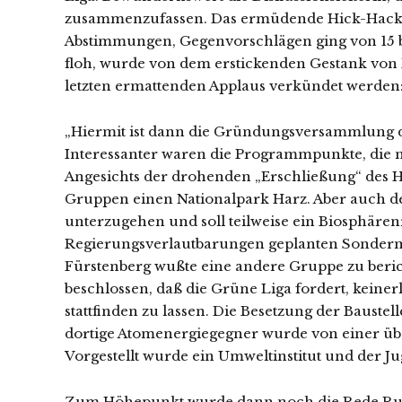
zusammenzufassen. Das ermüdende Hick-Hack 
Abstimmungen, Gegenvorschlägen ging von 15 bi
floh, wurde von dem erstickenden Gestank von
letzten ermattenden Applaus verkündet werden
„Hiermit ist dann die Gründungsversammlung d
Interessanter waren die Programmpunkte, die neb
Angesichts der drohenden „Erschließung“ des 
Gruppen einen Nationalpark Harz. Aber auch d
unterzugehen und soll teilweise ein Biosphären
Regierungsverlautbarungen geplanten Sondermü
Fürstenberg wußte eine andere Gruppe zu beri
beschlossen, daß die Grüne Liga fordert, kein
stattfinden zu lassen. Die Besetzung der Baust
dortige Atomenergiegegner wurde von einer üb
Vorgestellt wurde ein Umweltinstitut und der 
Zum Höhepunkt wurde dann noch die Rede Rudo