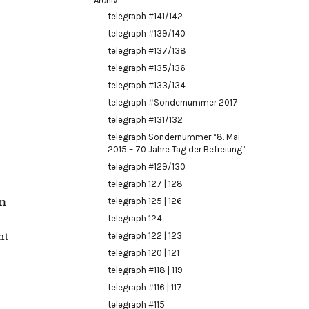
Archiv
telegraph #141/142
telegraph #139/140
telegraph #137/138
telegraph #135/136
telegraph #133/134
telegraph #Sondernummer 2017
telegraph #131/132
telegraph Sondernummer “8. Mai
2015 – 70 Jahre Tag der Befreiung”
telegraph #129/130
telegraph 127 | 128
im
telegraph 125 | 126
telegraph 124
ht
telegraph 122 | 123
telegraph 120 | 121
telegraph #118 | 119
telegraph #116 | 117
telegraph #115