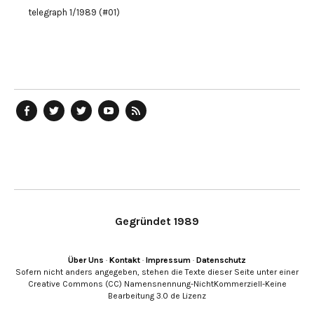
telegraph 1/1989 (#01)
telegraph
Ostblog
telegraph
telegraph
telegraph
auf
auf
auf
YouTube
RSS-
Facebook
Twitter
Twitter
Kanal
Feed
Gegründet 1989
Über Uns
·
Kontakt
·
Impressum
·
Datenschutz
Sofern nicht anders angegeben, stehen die Texte dieser Seite unter einer
Creative Commons (CC) Namensnennung-NichtKommerziell-Keine
Bearbeitung 3.0 de Lizenz