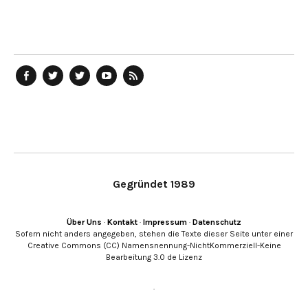
telegraph
Ostblog
telegraph
telegraph
telegraph
auf
auf
auf
YouTube
RSS-
Facebook
Twitter
Twitter
Kanal
Feed
Gegründet 1989
Über Uns
·
Kontakt
·
Impressum
·
Datenschutz
Sofern nicht anders angegeben, stehen die Texte dieser Seite unter einer
Creative Commons (CC) Namensnennung-NichtKommerziell-Keine
Bearbeitung 3.0 de Lizenz