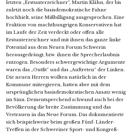
letzten „Erstunterzeich­ner“, Martin Klähn, der bis
zuletzt noch die basisdemokratische Fahne
hochhielt, seine Mißbilligung ausgesprochen. Eine
Fraktion von machthungrigen Konser­vativen hat
im Laufe der Zeit verdeckt oder offen alle
Erstunter­zeichner und mit ihnen das ganze linke
Potential aus dem Neuen Forum Schwerin
herausgedrängt, bzw. ihnen die Sprecher­laubnis
entzogen. Besonders schwergewich­tige Argumente
waren das „Outfit“ und das „Auftreten“ der Linken.
Die neuen Herren wollten natürlich in der
Kommune mitre­gieren, hatten aber mit dem
ursprüngli­chen basisdemokra­tischen Ansatz wenig
im Sinn. Dement­sprechend schwand auch bei der
Bevölkerung die breite Zustim­mung und das
Vertrauen in das Neue Forum. Das dokumentierte
sich beispielsweise beim großen Fünf‑ Länder-
Treffen in der Schweriner Sport- und Kongreß­