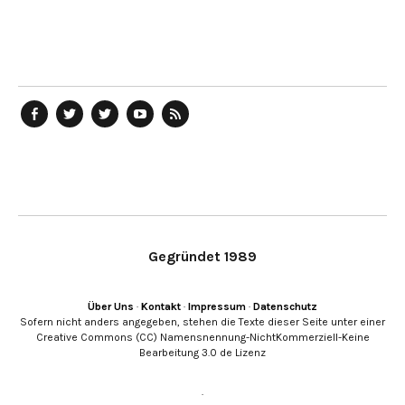
telegraph
Ostblog
telegraph
telegraph
telegraph
auf
auf
auf
YouTube
RSS-
Facebook
Twitter
Twitter
Kanal
Feed
Gegründet 1989
Über Uns
·
Kontakt
·
Impressum
·
Datenschutz
Sofern nicht anders angegeben, stehen die Texte dieser Seite unter einer
Creative Commons (CC) Namensnennung-NichtKommerziell-Keine
Bearbeitung 3.0 de Lizenz