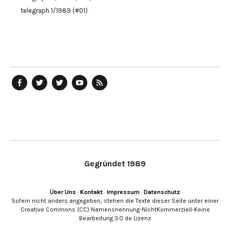
telegraph 1/1989 (#01)
telegraph
Ostblog
telegraph
telegraph
telegraph
auf
auf
auf
YouTube
RSS-
Facebook
Twitter
Twitter
Kanal
Feed
Gegründet 1989
Über Uns
·
Kontakt
·
Impressum
·
Datenschutz
Sofern nicht anders angegeben, stehen die Texte dieser Seite unter einer
Creative Commons (CC) Namensnennung-NichtKommerziell-Keine
Bearbeitung 3.0 de Lizenz