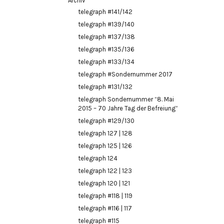
Archiv
telegraph #141/142
telegraph #139/140
telegraph #137/138
telegraph #135/136
telegraph #133/134
telegraph #Sondernummer 2017
telegraph #131/132
telegraph Sondernummer “8. Mai
2015 – 70 Jahre Tag der Befreiung”
telegraph #129/130
telegraph 127 | 128
telegraph 125 | 126
telegraph 124
telegraph 122 | 123
telegraph 120 | 121
telegraph #118 | 119
telegraph #116 | 117
telegraph #115