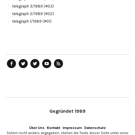
telegraph 3/1989 (#03)
telegraph 2/1989 (#02)
telegraph 1/1989 (#01)
telegraph
Ostblog
telegraph
telegraph
telegraph
auf
auf
auf
YouTube
RSS-
Facebook
Twitter
Twitter
Kanal
Feed
Gegründet 1989
Über Uns
·
Kontakt
·
Impressum
·
Datenschutz
Sofern nicht anders angegeben, stehen die Texte dieser Seite unter einer