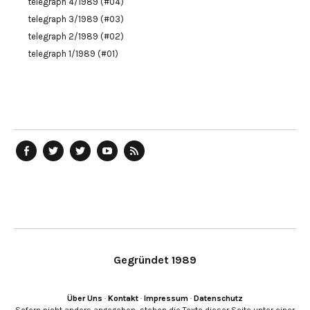
telegraph 4/1989 (#04)
telegraph 3/1989 (#03)
telegraph 2/1989 (#02)
telegraph 1/1989 (#01)
telegraph
Ostblog
telegraph
telegraph
telegraph
auf
auf
auf
YouTube
RSS-
Facebook
Twitter
Twitter
Kanal
Feed
Gegründet 1989
Über Uns
·
Kontakt
·
Impressum
·
Datenschutz