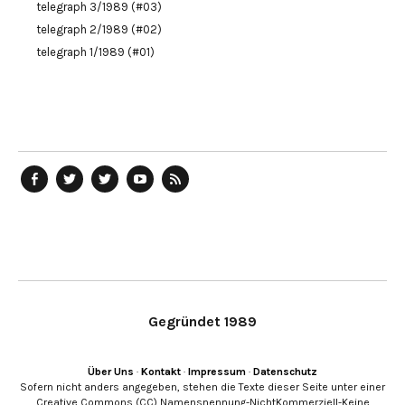
telegraph 3/1989 (#03)
telegraph 2/1989 (#02)
telegraph 1/1989 (#01)
telegraph
Ostblog
telegraph
telegraph
telegraph
auf
auf
auf
YouTube
RSS-
Facebook
Twitter
Twitter
Kanal
Feed
Gegründet 1989
Über Uns
·
Kontakt
·
Impressum
·
Datenschutz
Sofern nicht anders angegeben, stehen die Texte dieser Seite unter einer
Creative Commons (CC) Namensnennung-NichtKommerziell-Keine