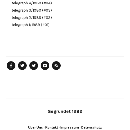
telegraph 4/1989 (#04)
telegraph 3/1989 (#03)
telegraph 2/1989 (#02)
telegraph 1/1989 (#01)
telegraph
Ostblog
telegraph
telegraph
telegraph
auf
auf
auf
YouTube
RSS-
Facebook
Twitter
Twitter
Kanal
Feed
Gegründet 1989
Über Uns
·
Kontakt
·
Impressum
·
Datenschutz