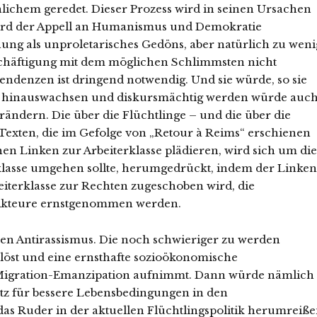
ichem geredet. Dieser Prozess wird in seinen Ursachen
wird der Appell an Humanismus und Demokratie
inung als unproletarisches Gedöns, aber natürlich zu weni
Beschäftigung mit dem möglichen Schlimmsten nicht
endenzen ist dringend notwendig. Und sie würde, so sie
r hinauswachsen und diskursmächtig werden würde auc
rändern. Die über die Flüchtlinge – und die über die
Texten, die im Gefolge von „Retour à Reims“ erschienen
en Linken zur Arbeiterklasse plädieren, wird sich um die
rklasse umgehen sollte, herumgedrückt, indem der Linken
iterklasse zur Rechten zugeschoben wird, die
ls Akteure ernstgenommen werden.
en Antirassismus. Die noch schwieriger zu werden
öst und eine ernsthafte sozioökonomische
Migration-Emanzipation aufnimmt. Dann würde nämlich
satz für bessere Lebensbedingungen in den
as Ruder in der aktuellen Flüchtlingspolitik herumreiße