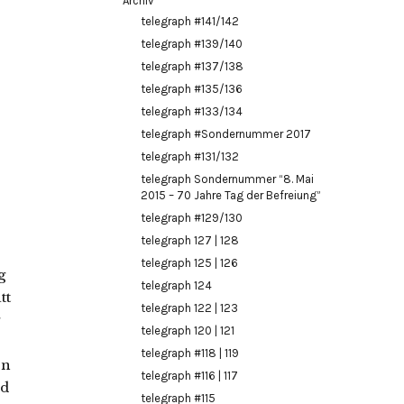
Archiv
telegraph #141/142
telegraph #139/140
telegraph #137/138
telegraph #135/136
telegraph #133/134
telegraph #Sondernummer 2017
telegraph #131/132
telegraph Sondernummer “8. Mai
2015 – 70 Jahre Tag der Befreiung”
telegraph #129/130
telegraph 127 | 128
telegraph 125 | 126
g
telegraph 124
tt
telegraph 122 | 123
telegraph 120 | 121
telegraph #118 | 119
en
telegraph #116 | 117
nd
telegraph #115