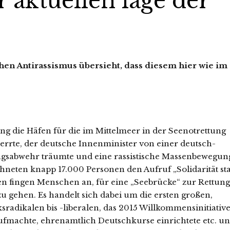
 aktuellen lage der
hen Antirassismus übersieht, dass diesem hier wie im
rung die Häfen für die im Mittelmeer in der Seenotrettung
errte, der deutsche Innenminister von einer deutsch-
lingsabwehr träumte und eine rassistische Massenbewegun
ichneten knapp 17.000 Personen den Aufruf „Solidarität sta
n fingen Menschen an, für eine „Seebrücke“ zur Rettung
u gehen. Es handelt sich dabei um die ersten großen,
sradikalen bis -liberalen, das 2015 Willkommensinitiativ
aufmachte, ehrenamtlich Deutschkurse einrichtete etc. u