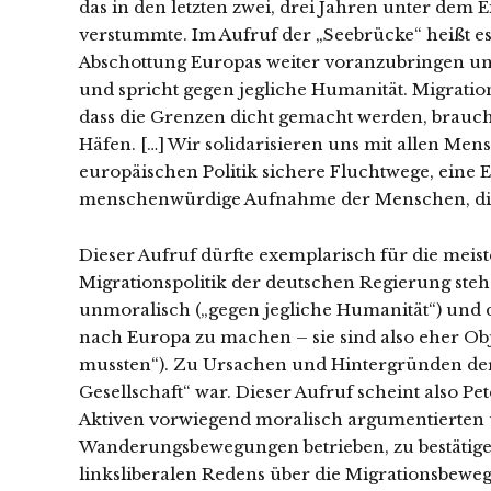
das in den letzten zwei, drei Jahren unter dem
verstummte. Im Aufruf der „Seebrücke“ heißt e
Abschottung Europas weiter voranzubringen und
und spricht gegen jegliche Humanität. Migration
dass die Grenzen dicht gemacht werden, brauche
Häfen. […] Wir solidarisieren uns mit allen Me
europäischen Politik sichere Fluchtwege, eine 
menschenwürdige Aufnahme der Menschen, die f
Dieser Aufruf dürfte exemplarisch für die meist
Migrationspolitik der deutschen Regierung steh
unmoralisch („gegen jegliche Humanität“) und 
nach Europa zu machen – sie sind also eher Obj
mussten“). Zu Ursachen und Hintergründen der 
Gesellschaft“ war. Dieser Aufruf scheint also Pet
Aktiven vorwiegend moralisch argumentierten 
Wanderungsbewegungen betrieben, zu bestätigen.
linksliberalen Redens über die Migrationsbew