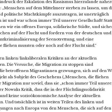
 Eindruck der Eskalation des Rassismus hierzulande nahez
s: „Menschen auf dem Mittelmeer sterben zu lassen, um d
 politische Machtkämpfe auszutragen, ist unerträglich
 ist und war schon immer Teil unserer Gesellschaft! Stat
n wir ein offenes Europa, solidarische Städte, und siche
nschen auf der Flucht und fordern von der deutschen und
Entkriminalisierung der Seenotrettung, und eine
liehen mussten oder noch auf der Flucht sind.“
en linken/linksliberalen Kritiken an der aktuellen
en. Die Versuche, die Migration zu stoppen sind
die betroffenen Migrantinnen gezwungen, sich auf den W
ekt als Subjekt des Geschehens („Menschen, die fliehen
Migration nur soviel, dass sie „schon immer Teil unsere
er Nowaks Kritik, dass die in der Flüchtlingssolidarität
und keine sozioökonomische Analyse der aktuellen
 Und tatsächlich ist in weiten Teilen des linken und
egungen nach Europa von den Menschen, die sich auf den