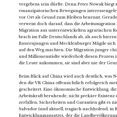
vergebens sein dürfte. Denn Peter Nowak bieg
emanzipatorischen Bewegungen interessengelei
vor Ort als Grund zum Bleiben benennt. Gerad
verweist doch darauf, dass die Arbeitsmigration
Migration aus unterentwickelten agrarischen Re
brach im Falle Deutschlands ab, als auch hierz
Bauernjungen und Mecklenburger Mägde sich d
auf den Weg machten. Die Migration junger ch
und Millionenstädte wiederholt diesen Prozess 
die Leute ankommen, sie sind aber nie der Grun
Beim Blick auf China wird auch deutlich, was 
den die VR China offensichtlich erfolgreich meis
gescheitert. Eine ökonomische Entwicklung, di
Arbeitskraft beruhende, nicht prekäre Existenz er
zerfallen, Sicherheiten und Garantien gibt es 
Salvador (und aktuell, tragisch nachholend, in
Entwicklungsansatzes, der die Landbevölkerung 