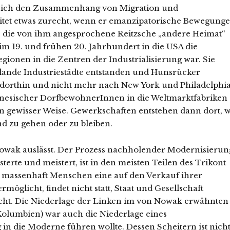
t sich den Zusammenhang von Migration und
tet etwas zurecht, wenn er emanzipatorische Bewegung
e die von ihm angesprochene Reitzsche „andere Heimat“
 im 19. und frühen 20. Jahrhundert in die USA die
gionen in die Zentren der Industrialisierung war. Sie
ulande Industriestädte entstanden und Hunsrücker
orthin und nicht mehr nach New York und Philadelphi
inesischer DorfbewohnerInnen in die Weltmarktfabriken
in gewisser Weise. Gewerkschaften entstehen dann dort, 
d zu gehen oder zu bleiben.
Nowak auslässt. Der Prozess nachholender Modernisierun
terte und meistert, ist in den meisten Teilen des Trikont
e massenhaft Menschen eine auf den Verkauf ihrer
möglicht, findet nicht statt, Staat und Gesellschaft
nicht. Die Niederlage der Linken im von Nowak erwähnten 
 Kolumbien) war auch die Niederlage eines
in die Moderne führen wollte. Dessen Scheitern ist nich