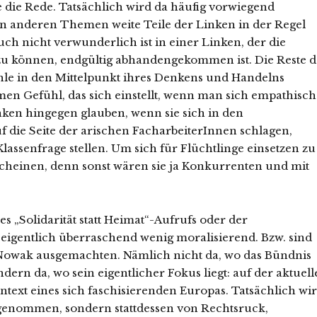
 die Rede. Tatsächlich wird da häufig vorwiegend
len anderen Themen weite Teile der Linken in der Regel
h nicht verwunderlich ist in einer Linken, der die
 zu können, endgültig abhandengekommen ist. Die Reste d
le in den Mittelpunkt ihres Denkens und Handelns
en Gefühl, das sich einstellt, wenn man sich empathisch
inken hingegen glauben, wenn sie sich in den
 die Seite der arischen FacharbeiterInnen schlagen,
lassenfrage stellen. Um sich für Flüchtlinge einsetzen zu
scheinen, denn sonst wären sie ja Konkurrenten und mit
es „Solidarität statt Heimat“-Aufrufs oder der
igentlich überraschend wenig moralisierend. Bzw. sind
er Nowak ausgemachten. Nämlich nicht da, wo das Bündnis
ern da, wo sein eigentlicher Fokus liegt: auf der aktuel
ntext eines sich faschisierenden Europas. Tatsächlich wi
 genommen, sondern stattdessen von Rechtsruck,