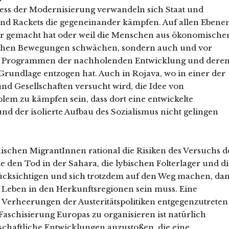
zess der Modernisierung verwandeln sich Staat und
und Rackets die gegeneinander kämpfen. Auf allen Ebene
hler gemacht hat oder weil die Menschen aus ökonomische
chen Bewegungen schwächen, sondern auch und vor
fte Programmen der nachholenden Entwicklung und dere
rundlage entzogen hat. Auch in Rojava, wo in einer der
 Gesellschaften versucht wird, die Idee von
oblem zu kämpfen sein, dass dort eine entwickelte
nd der isolierte Aufbau des Sozialismus nicht gelingen
nischen MigrantInnen rational die Risiken des Versuchs d
den Tod in der Sahara, die lybischen Folterlager und di
rücksichtigen und sich trotzdem auf den Weg machen, da
as Leben in den Herkunftsregionen sein muss. Eine
en Verheerungen der Austeritätspolitiken entgegenzutreten
aschisierung Europas zu organisieren ist natürlich
lschaftliche Entwicklungen anzustoßen, die eine