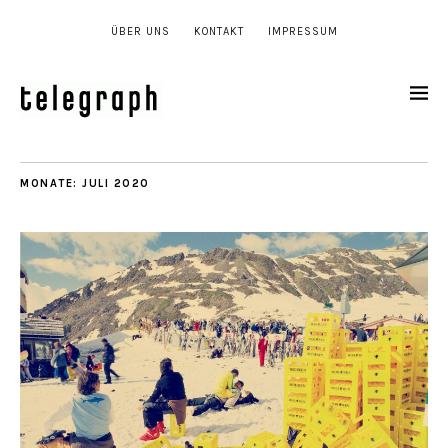
ÜBER UNS
KONTAKT
IMPRESSUM
MONATE:
JULI 2020