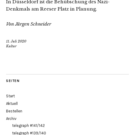
In Düsseldorf ist die Behübschung des Nazi-
Denkmals am Reeser Platz in Planung.
Von Jürgen Schneider
11. Juli 2020
Kultur
SEITEN
Start
Aktuell
Bestellen
Archiv
telegraph #141/142
telegraph #139/140