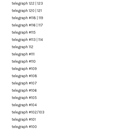
telegraph 122 | 123
telegraph 120 | 121
telegraph #118 | 119
telegraph #116 | 117
telegraph #115
telegraph #113 | 114
telegraph 112
telegraph #111
telegraph #110
telegraph #109
telegraph #108
telegraph #107
telegraph #106
telegraph #105
telegraph #104
telegraph #102/103
telegraph #101
telegraph #100