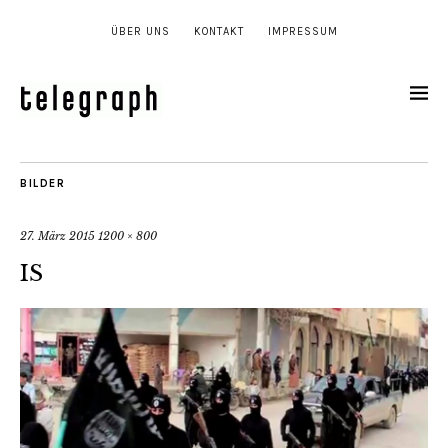
ÜBER UNS
KONTAKT
IMPRESSUM
BILDER
27. März 2015
1200 × 800
IS