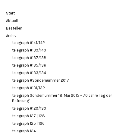
Start
Aktuell
Bestellen
Archiv
telegraph #141/142
telegraph #139/140
telegraph #137/138
telegraph #135/136
telegraph #133/134
telegraph #Sondernummer 2017
telegraph #131/132
telegraph Sondernummer “8. Mai 2015 – 70 Jahre Tag der
Befreiung”
telegraph #129/130
telegraph 127 | 128
telegraph 125 | 126
telegraph 124