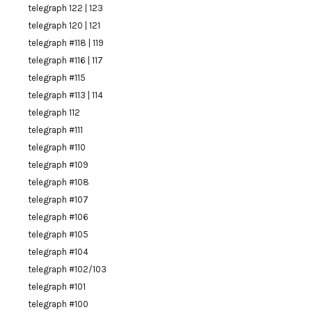
telegraph 122 | 123
telegraph 120 | 121
telegraph #118 | 119
telegraph #116 | 117
telegraph #115
telegraph #113 | 114
telegraph 112
telegraph #111
telegraph #110
telegraph #109
telegraph #108
telegraph #107
telegraph #106
telegraph #105
telegraph #104
telegraph #102/103
telegraph #101
telegraph #100