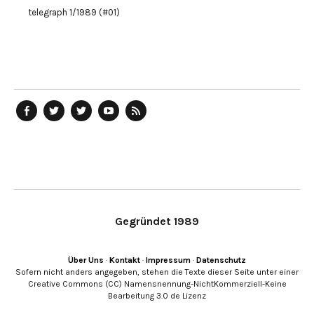
telegraph 1/1989 (#01)
telegraph
Ostblog
telegraph
telegraph
telegraph
auf
auf
auf
YouTube
RSS-
Facebook
Twitter
Twitter
Kanal
Feed
Gegründet 1989
Über Uns
·
Kontakt
·
Impressum
·
Datenschutz
Sofern nicht anders angegeben, stehen die Texte dieser Seite unter einer
Creative Commons (CC) Namensnennung-NichtKommerziell-Keine
Bearbeitung 3.0 de Lizenz