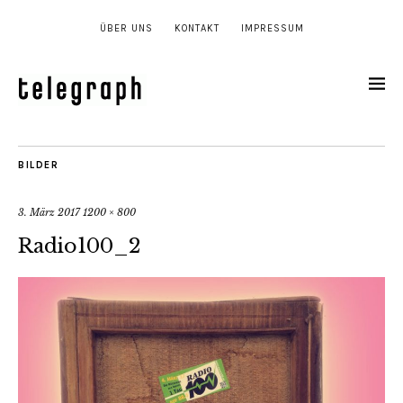
ÜBER UNS
KONTAKT
IMPRESSUM
BILDER
3. März 2017
1200 × 800
Radio100_2