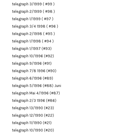
telegraph 3/1999 ( #99 )
telegraph 2/1999 ( #98 )
telegraph 1/1999 ( #97 )
telegraph 3/4 1998 ( #96 )
telegraph 2/1998 ( #95 )
telegraph 1/1998 ( #94 )
telegraph 1/1997 (#93)
telegraph 10/1996 (#92)
telegraph 9/1996 (#91)
telegraph 7/8 1996 (#90)
telegraph 6/1996 (#89)
telegraph 5/1996 (#88) Juni
telegraph Mai 4/1996 (#87)
telegraph 2/3 1996 (#86)
telegraph 13/1990 (#23)
telegraph 12/1990 (#22)
telegraph 11/1990 (#21)
telegraph 10/1990 (#20)