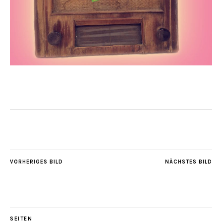
VORHERIGES BILD
NÄCHSTES BILD
SEITEN