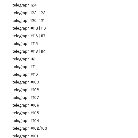
telegraph 124
telegraph 122 | 123
telegraph 120 | 121
telegraph #118 | 119
telegraph #116 | 117
telegraph #115
telegraph #113 | 114
telegraph 112
telegraph #111
telegraph #110
telegraph #109
telegraph #108
telegraph #107
telegraph #106
telegraph #105
telegraph #104
telegraph #102/103
telegraph #101