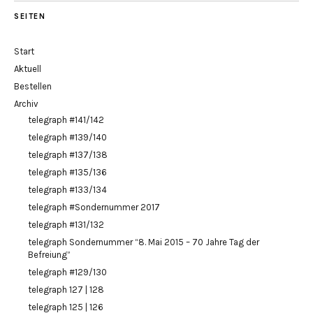
SEITEN
Start
Aktuell
Bestellen
Archiv
telegraph #141/142
telegraph #139/140
telegraph #137/138
telegraph #135/136
telegraph #133/134
telegraph #Sondernummer 2017
telegraph #131/132
telegraph Sondernummer “8. Mai 2015 – 70 Jahre Tag der
Befreiung”
telegraph #129/130
telegraph 127 | 128
telegraph 125 | 126