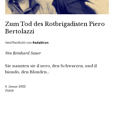
Zum Tod des Rotbrigadisten Piero
Bertolazzi
Veröffentlicht von
Redaktion
Von Reinhard Sauer
Sie nannten sie il nero, den Schwarzen, und il
biondo, den Blonden…
6. Januar 2022
Politik