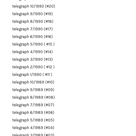
telegraph 10/1990 (#20)
telegraph 9/1990 (#19)
telegraph 8/1990 (#18)
telegraph 7/1990 (#17)
telegraph 6/1990 (#16)
telegraph 5/1990 ( #15 )
telegraph 4/1990 (#14)
telegraph 3/1990 (#13)
telegraph 2/1990 ( #12 )
telegraph 1/1990 ( #11 )
telegraph 10/1989 (#10)
telegraph 9/1989 (#09)
telegraph 8/1989 (#08)
telegraph 7/1989 (#07)
telegraph 6/1989 (#06)
telegraph 5/1989 (#05)
telegraph 4/1989 (#04)
telegraph 3/1989 (#03)