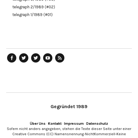
telegraph 2/1989 (#02)
telegraph 1/1989 (#01)
telegraph
Ostblog
telegraph
telegraph
telegraph
auf
auf
auf
YouTube
RSS-
Facebook
Twitter
Twitter
Kanal
Feed
Gegründet 1989
Über Uns
·
Kontakt
·
Impressum
·
Datenschutz
Sofern nicht anders angegeben, stehen die Texte dieser Seite unter einer
Creative Commons (CC) Namensnennung-NichtKommerziell-Keine