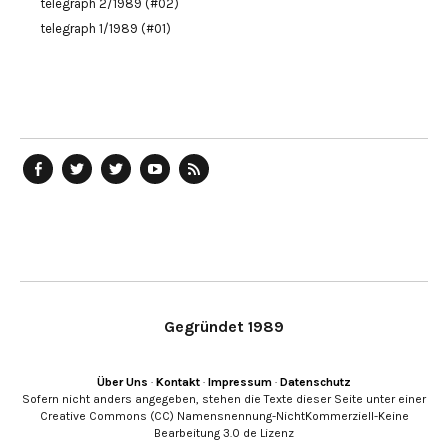
telegraph 2/1989 (#02)
telegraph 1/1989 (#01)
telegraph
Ostblog
telegraph
telegraph
telegraph
auf
auf
auf
YouTube
RSS-
Facebook
Twitter
Twitter
Kanal
Feed
Gegründet 1989
Über Uns
·
Kontakt
·
Impressum
·
Datenschutz
Sofern nicht anders angegeben, stehen die Texte dieser Seite unter einer
Creative Commons (CC) Namensnennung-NichtKommerziell-Keine
Bearbeitung 3.0 de Lizenz