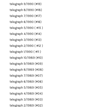
telegraph 9/1990 (#19)
telegraph 8/1990 (#18)
telegraph 7/1990 (#17)
telegraph 6/1990 (#16)
telegraph 5/1990 ( #15 )
telegraph 4/1990 (#14)
telegraph 3/1990 (#13)
telegraph 2/1990 ( #12 )
telegraph 1/1990 ( #11 )
telegraph 10/1989 (#10)
telegraph 9/1989 (#09)
telegraph 8/1989 (#08)
telegraph 7/1989 (#07)
telegraph 6/1989 (#06)
telegraph 5/1989 (#05)
telegraph 4/1989 (#04)
telegraph 3/1989 (#03)
telegraph 2/1989 (#02)