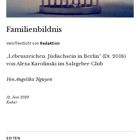
Familienbildnis
Veröffentlicht von
Redaktion
„Lebenszeichen. Jüdischsein in Berlin“ (Dt. 2018)
von Alexa Karolinski im Salzgeber-Club
Von Angelika Nguyen
12. Juni 2020
Kultur
SEITEN