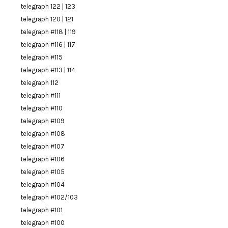
telegraph 122 | 123
telegraph 120 | 121
telegraph #118 | 119
telegraph #116 | 117
telegraph #115
telegraph #113 | 114
telegraph 112
telegraph #111
telegraph #110
telegraph #109
telegraph #108
telegraph #107
telegraph #106
telegraph #105
telegraph #104
telegraph #102/103
telegraph #101
telegraph #100