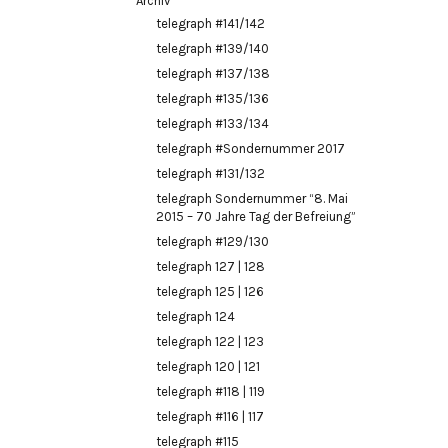
Archiv
telegraph #141/142
telegraph #139/140
telegraph #137/138
telegraph #135/136
telegraph #133/134
telegraph #Sondernummer 2017
telegraph #131/132
telegraph Sondernummer “8. Mai
2015 – 70 Jahre Tag der Befreiung”
telegraph #129/130
telegraph 127 | 128
telegraph 125 | 126
telegraph 124
telegraph 122 | 123
telegraph 120 | 121
telegraph #118 | 119
telegraph #116 | 117
telegraph #115