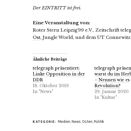
Der EINTRITT ist frei.
Eine Veranstaltung von:
Roter Stern Leipzig’99 e.V., Zeitschrift tel
Ost
, Jungle World, und dem UT Connewitz
Ähnliche Beiträge
telegraph präsentiert:
telegraph präsen
Linke Opposition in der
warst du im Herb
DDR
– Nennen wir es
18. Oktober 2019
Revolution?
In "News"
29. Januar 2020
In "Kultur"
Medien
,
News
,
Osten
,
Politik
KATEGORIE: