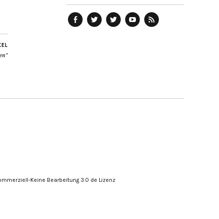
telegraph
Ostblog
telegraph
telegraph
telegraph
auf
auf
auf
YouTube
RSS-
Facebook
Twitter
Twitter
Kanal
Feed
KEL
den“
mmerziell-Keine Bearbeitung 3.0 de Lizenz