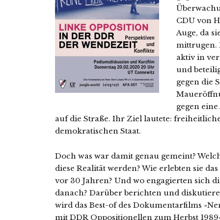
Überwachun
CDU von He
Auge, da si
mittrugen.
aktiv in v
und beteil
gegen die 
Maueröffnu
gegen eine
auf die Straße. Ihr Ziel lautete: freiheitl
demokratischen Staat.
Doch was war damit genau gemeint? Welche
diese Realität werden? Wie erlebten sie da
vor 30 Jahren? Und wo engagierten sich di
danach? Darüber berichten und diskutier
wird das Best-of des Dokumentarfilms »Nen
mit DDR Oppositionellen zum Herbst 1989«