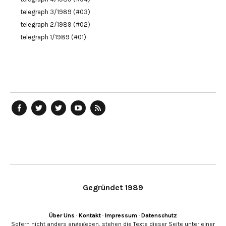
telegraph 3/1989 (#03)
telegraph 2/1989 (#02)
telegraph 1/1989 (#01)
telegraph
Ostblog
telegraph
telegraph
telegraph
auf
auf
auf
YouTube
RSS-
Facebook
Twitter
Twitter
Kanal
Feed
Gegründet 1989
Über Uns
·
Kontakt
·
Impressum
·
Datenschutz
Sofern nicht anders angegeben, stehen die Texte dieser Seite unter einer