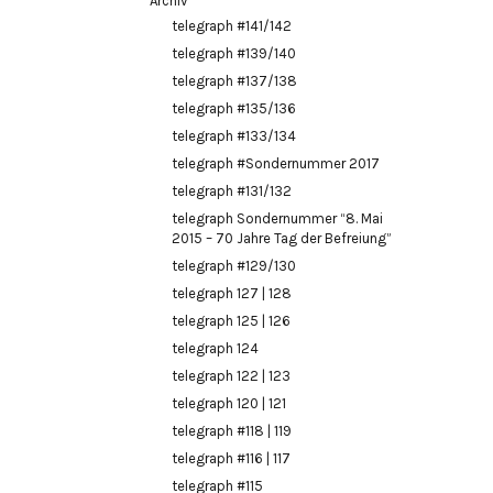
Archiv
telegraph #141/142
telegraph #139/140
telegraph #137/138
telegraph #135/136
telegraph #133/134
telegraph #Sondernummer 2017
telegraph #131/132
telegraph Sondernummer “8. Mai
2015 – 70 Jahre Tag der Befreiung”
telegraph #129/130
telegraph 127 | 128
telegraph 125 | 126
telegraph 124
telegraph 122 | 123
telegraph 120 | 121
telegraph #118 | 119
telegraph #116 | 117
telegraph #115