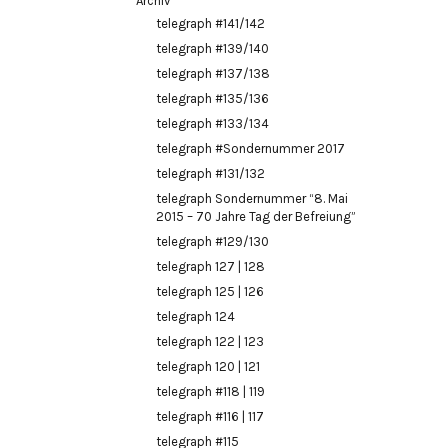
Archiv
telegraph #141/142
telegraph #139/140
telegraph #137/138
telegraph #135/136
telegraph #133/134
telegraph #Sondernummer 2017
telegraph #131/132
telegraph Sondernummer “8. Mai
2015 – 70 Jahre Tag der Befreiung”
telegraph #129/130
telegraph 127 | 128
telegraph 125 | 126
telegraph 124
telegraph 122 | 123
telegraph 120 | 121
telegraph #118 | 119
telegraph #116 | 117
telegraph #115