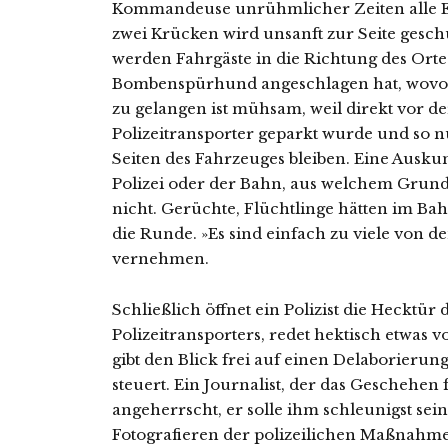
Kommandeuse unrühmlicher Zeiten alle Ehr
zwei Krücken wird unsanft zur Seite gesc
werden Fahrgäste in die Richtung des Orte
Bombenspürhund angeschlagen hat, wovon si
zu gelangen ist mühsam, weil direkt vor d
Polizeitransporter geparkt wurde und so
Seiten des Fahrzeuges bleiben. Eine Ausk
Polizei oder der Bahn, aus welchem Grund
nicht. Gerüchte, Flüchtlinge hätten im Ba
die Runde. »Es sind einfach zu viele von de
vernehmen.
Schließlich öffnet ein Polizist die Hecktü
Polizeitransporters, redet hektisch etwas 
gibt den Blick frei auf einen Delaborierun
steuert. Ein Journalist, der das Geschehen 
angeherrscht, er solle ihm schleunigst se
Fotografieren der polizeilichen Maßnahme