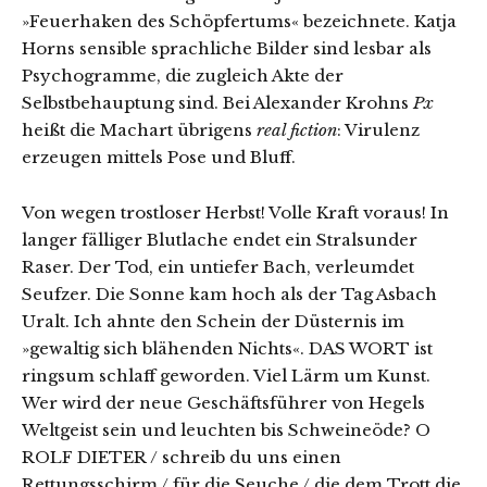
»Feuerhaken des Schöpfertums« bezeichnete. Katja
Horns sensible sprachliche Bilder sind lesbar als
Psychogramme, die zugleich Akte der
Selbstbehauptung sind. Bei Alexander Krohns
Px
heißt die Machart übrigens
real fiction
: Virulenz
erzeugen mittels Pose und Bluff.
Von wegen trostloser Herbst! Volle Kraft voraus! In
langer fälliger Blutlache endet ein Stralsunder
Raser. Der Tod, ein untiefer Bach, verleumdet
Seufzer. Die Sonne kam hoch als der Tag Asbach
Uralt. Ich ahnte den Schein der Düsternis im
»gewaltig sich blähenden Nichts«. DAS WORT ist
ringsum schlaff geworden. Viel Lärm um Kunst.
Wer wird der neue Geschäftsführer von Hegels
Weltgeist sein und leuchten bis Schweineöde? O
ROLF DIETER / schreib du uns einen
Rettungsschirm / für die Seuche / die dem Trott die