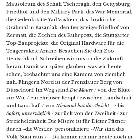
Mausoleum des Schah Tscheragh, den Gettysburg-
Friedhof und den Military Park, das War Memorial,
die Gedenkstätte Yad Vashem, das thrakische
Grabmal in Kasanlak, den Bergsteigerfriedhof von
Zermatt, die Zechen des Ruhrpotts, die Stuttgarter
Top-Bauprojekte, die Original Hardware für die
Trägerrakete Ariane. Besuchen Sie den Zoo
Deutschland. Schreiben wir uns an die Zukunft
heran. Damit wir später glauben, was wir heute
sehen, beobachtet uns eine Kamera von ziemlich
nah. Flingern Nord ist der Prenzlauer Berg von
Düsseldorf. Im Weg stand
Die Mauer
/ von der Blüte
zur Wut / ein ehrloser Kropf / zwischen Landschaft
und Barschaft / von
Niemand hat die Absicht
… / bis
Sofort, unverzüglich
/ zurück von der Zweiheit / zur
Streicheleinheit. Die Misere ist für Dieter Pfizner
durch »die Westler« personifiziert: »›Wir sind das
Volk! Stasi raus!‹ – Da könnte ich mir heute noch in