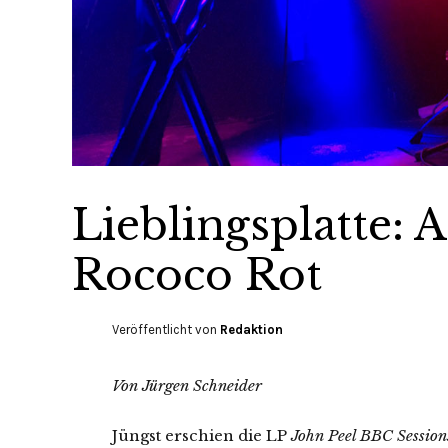
Lieblingsplatte:
Rococo Rot
Veröffentlicht von
Redaktion
Von Jürgen Schneider
Jüngst erschien die LP
John Peel BBC Sessio