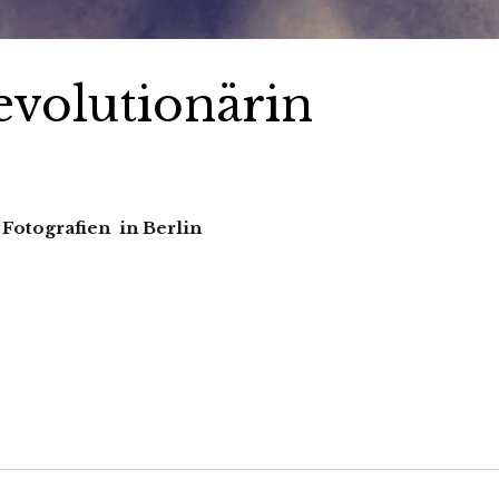
evolutionärin
 Fotografien in Berlin