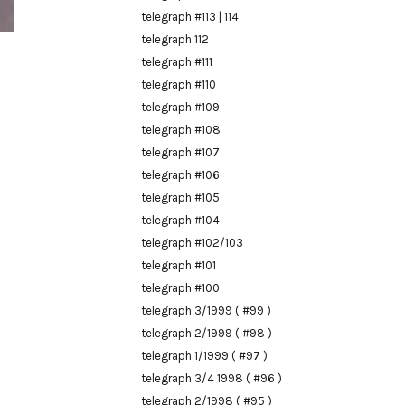
telegraph #113 | 114
telegraph 112
telegraph #111
telegraph #110
telegraph #109
telegraph #108
telegraph #107
telegraph #106
telegraph #105
telegraph #104
telegraph #102/103
telegraph #101
telegraph #100
telegraph 3/1999 ( #99 )
telegraph 2/1999 ( #98 )
telegraph 1/1999 ( #97 )
telegraph 3/4 1998 ( #96 )
telegraph 2/1998 ( #95 )