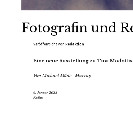
Fotografin und R
Veröffentlicht von
Redaktion
Eine neue Ausstellung zu Tina Modottis
Von Michael Mäde- Murray
6. Januar 2023
Kultur