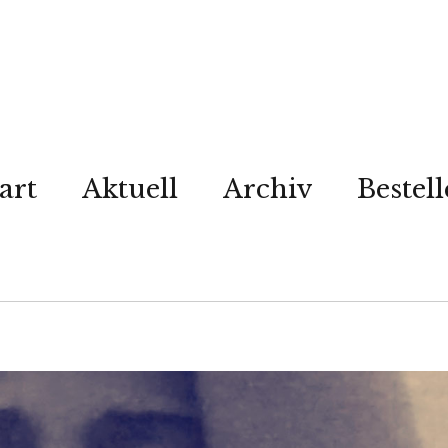
art
Aktuell
Archiv
Bestel