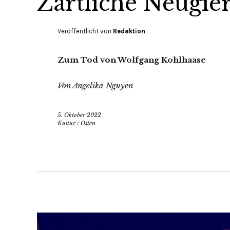
Zärtliche Neugie
Veröffentlicht von
Redaktion
Zum Tod von Wolfgang Kohlhaase
Von Angelika Nguyen
5. Oktober 2022
Kultur
/
Osten